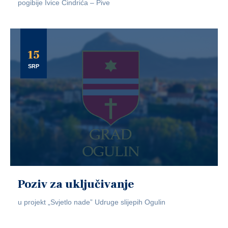
pogibije Ivice Cindrića – Pive
15
SRP
Poziv za uključivanje
u projekt „Svjetlo nade” Udruge slijepih Ogulin