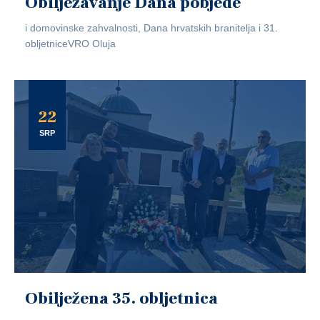
Obilježavanje Dana pobjede
i domovinske zahvalnosti, Dana hrvatskih branitelja i 31.
obljetniceVRO Oluja
22
SRP
Obilježena 35. obljetnica