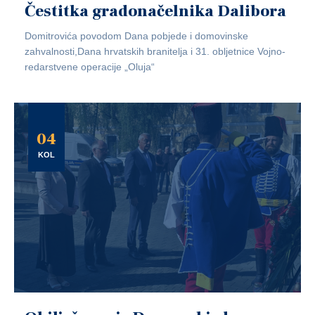
Čestitka gradonačelnika Dalibora
Domitrovića povodom Dana pobjede i domovinske
zahvalnosti,Dana hrvatskih branitelja i 31. obljetnice Vojno-
redarstvene operacije „Oluja“
04
KOL