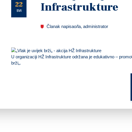
U
22
Infrastrukture
SVI
Članak napisao/la, administrator
U organizaciji HŽ Infrastrukture održana je edukativno – promo
brži„.