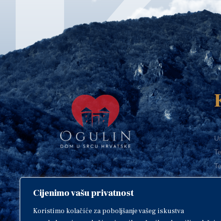
Ur
Te
Te
E-
Cijenimo vašu privatnost
O
Copyright © 2018. Grad Ogulin,
sva prava pridržana.
I
Koristimo kolačiće za poboljšanje vašeg iskustva