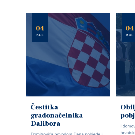
04
04
KOL
KOL
Čestitka
Obil
gradonačelnika
pob
Dalibora
i domov
hrvatsk
Domitrovića povodom Dana pobjede i