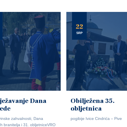
22
SRP
ježavanje Dana
Obilježena 35.
jede
obljetnica
inske zahvalnosti, Dana
pogibije Ivice Cindrića – Pive
ih branitelja i 31. obljetniceVRO