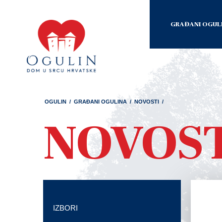
GRAĐANI OGUL
OGULIN
/
GRAĐANI OGULINA
/
NOVOSTI
/
NOVOS
IZBORI