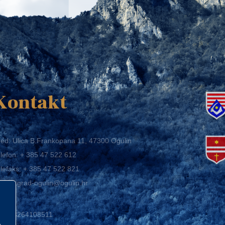
K
Kontakt
ed: Ulica B.Frankopana 11, 47300 Ogulin
lefon:
+ 385 47 522 612
lefaks:
+ 385 47 522 821
mail:
grad-ogulin@ogulin.hr
IB: 58264108511
BAN: HR1424020061829700009