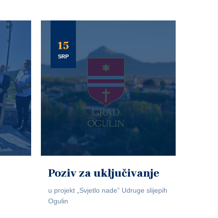
15
SRP
Poziv za uključivanje
u projekt „Svjetlo nade” Udruge slijepih
Ogulin