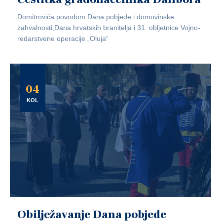
Domitrovića povodom Dana pobjede i domovinske
zahvalnosti,Dana hrvatskih branitelja i 31. obljetnice Vojno-
redarstvene operacije „Oluja“
04
KOL
Obilježavanje Dana pobjede