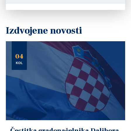
Izdvojene novosti
04
KOL
Čestitka gradonačelnika Dalibora