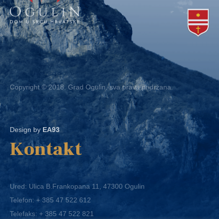
Copyright © 2018. Grad Ogulin, sva prava pridržana.
Design by
EA93
Kontakt
Ured: Ulica B.Frankopana 11, 47300 Ogulin
Telefon:
+ 385 47 522 612
Telefaks:
+ 385 47 522 821
E-mail:
grad-ogulin@ogulin.hr