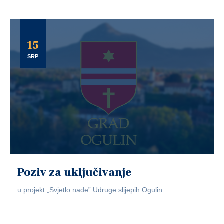
15
SRP
Poziv za uključivanje
u projekt „Svjetlo nade” Udruge slijepih Ogulin