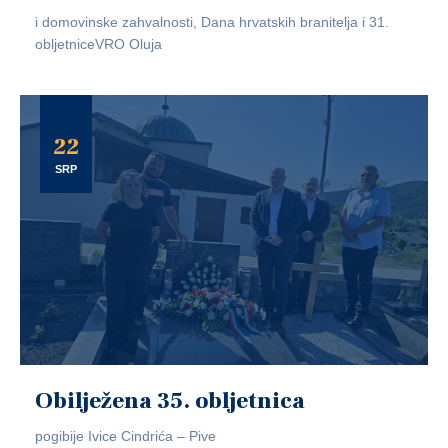
i domovinske zahvalnosti, Dana hrvatskih branitelja i 31.
obljetniceVRO Oluja
22
SRP
Obilježena 35. obljetnica
pogibije Ivice Cindrića – Pive