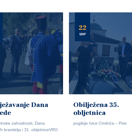
22
SRP
ježavanje Dana
Obilježena 35.
jede
obljetnica
inske zahvalnosti, Dana
pogibije Ivice Cindrića – Pive
ih branitelja i 31. obljetniceVRO