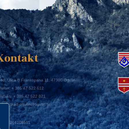
K
Kontakt
ed: Ulica B.Frankopana 11, 47300 Ogulin
lefon:
+ 385 47 522 612
lefaks:
+ 385 47 522 821
mail:
grad-ogulin@ogulin.hr
IB: 58264108511
BAN: HR1424020061829700009