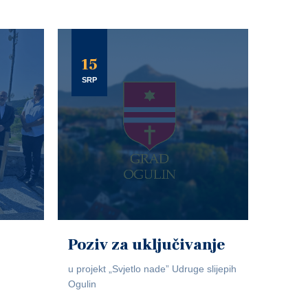
15
SRP
Poziv za uključivanje
u projekt „Svjetlo nade” Udruge slijepih
Ogulin