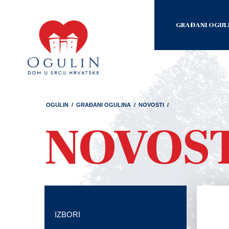
GRAĐANI OGUL
OGULIN
/
GRAĐANI OGULINA
/
NOVOSTI
/
NOVOS
IZBORI