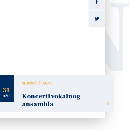
LI
dana upućujem svim vjernicima čestitke sa željom, da u vjeri
cu i ljubavi prema bližnjem, opraštanju i nesebičnom
atske tradicije.
Sretan Uskrs želi vam
gradonačelnik
Jure Turković
SLJEDEĆI ČLANAK
31
Koncerti vokalnog
OŽU
ansambla