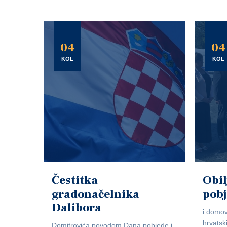
04
04
KOL
KOL
Čestitka
Obil
gradonačelnika
pob
Dalibora
i domov
hrvatsk
Domitrovića povodom Dana pobjede i