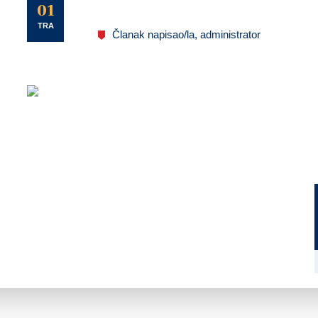
U
01
TRA
Članak napisao/la, administrator
U prigodi nastupajućih uskrsnih blag
i nadi proslavite Uskrs, s mirom u sr
darivanju, u duhu katoličke vjere i hrv