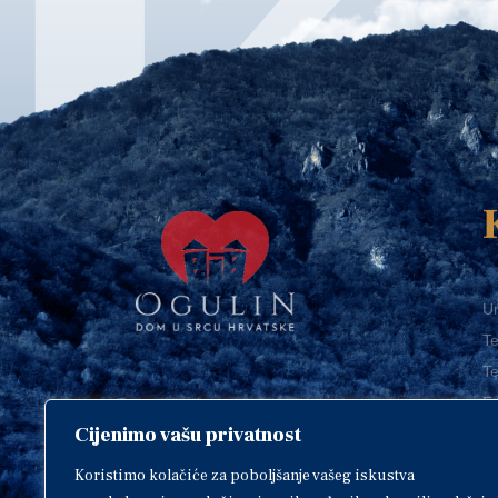
Ur
Te
Te
E-
Cijenimo vašu privatnost
O
Copyright © 2018. Grad Ogulin,
sva prava pridržana.
I
Koristimo kolačiće za poboljšanje vašeg iskustva