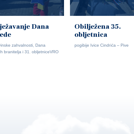
ježavanje Dana
Obilježena 35.
jede
obljetnica
inske zahvalnosti, Dana
pogibije Ivice Cindrića – Pive
ih branitelja i 31. obljetniceVRO