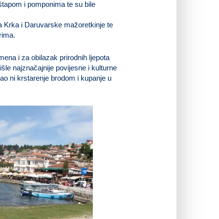
a štapom i pomponima te su bile
a Krka i Daruvarske mažoretkinje te
rima.
na i za obilazak prirodnih ljepota
le najznačajnije povijesne i kulturne
kao ni krstarenje brodom i kupanje u