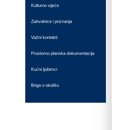
Kulturno vijeće
Zahvalnice i priznanja
Važni kontakti
Prostorno planska dokumentacija
Kućni ljubimci
Briga o okolišu