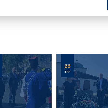
22
SRP