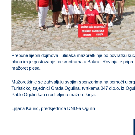
Prepune lijepih dojmova i utisaka mažoretkinje po povratku kući
planu im je gostovanje na smotrama u Bakru i Rovinju te pripre
mažoret plesa.
Mažoretkinje se zahvaljuju svojim sponzorima na pomoći u orga
Turističkoj zajednici Grada Ogulina, tvrtkama 047 d.o.o. iz Oguli
Pablo Ogulin kao i roditeljima mažoretkinja.
Ljiljana Kaurić, predsjednica DND-a Ogulin