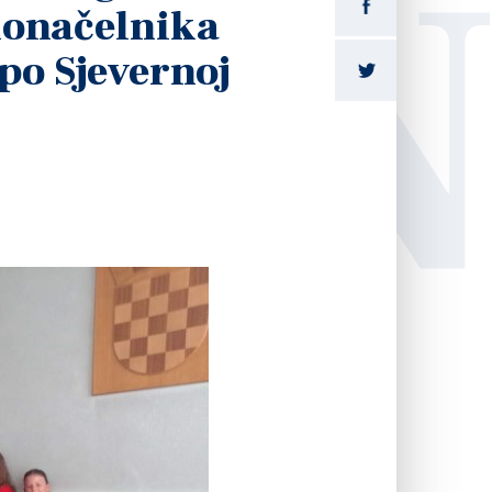
LI
donačelnika
po Sjevernoj