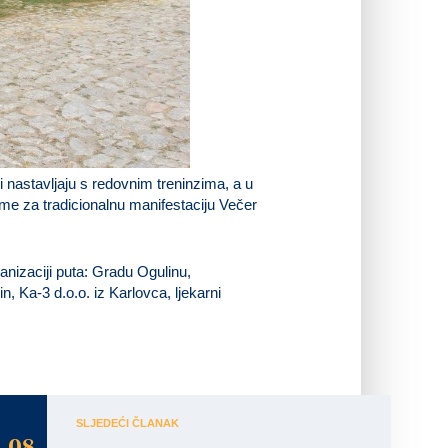
 nastavljaju s redovnim treninzima, a u
me za tradicionalnu manifestaciju Večer
nizaciji puta: Gradu Ogulinu,
n, Ka-3 d.o.o. iz Karlovca, ljekarni
SLJEDEĆI ČLANAK
08