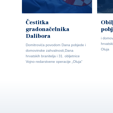
Čestitka
Obil
gradonačelnika
pob
Dalibora
i domov
hrvatsk
Domitrovića povodom Dana pobjede i
Oluja
domovinske zahvalnosti,Dana
hrvatskih branitelja i 31. obljetnice
Vojno-redarstvene operacije „Oluja“