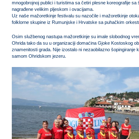
mnogobrojnoj publici i turistima sa četiri plesne koreografije s
nagrađene velikim pljeskom i ovacijama.
Uz naše mažoretkinje festivalu su nazočile i mažoretkinje otok
folklorne skupine iz Rumunjske i Hrvatske sa puhačkim orkest
Osim službenog nastupa mažoretkinje su imale slobodnog vreme
Ohrida tako da su u organizaciji domaćina Gjoke Kostoskog obiš
znamenitosti grada. Nije izostalo ni nezaobilazno šopingiranje 
samom Ohridskom jezeru.