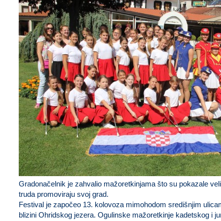
Gradonačelnik je zahvalio mažoretkinjama što su pokazale velik
truda promoviraju svoj grad.
Festival je započeo 13. kolovoza mimohodom središnjim ulicam
blizini Ohridskog jezera. Ogulinske mažoretkinje kadetskog i j