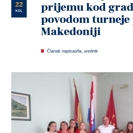
U
22
prijemu kod gra
KOL
povodom turneje 
Makedoniji
Članak napisao/la, urednik