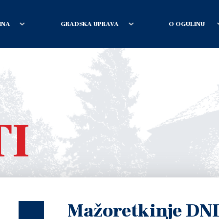
INA
GRADSKA UPRAVA
O OGULINU
TI
Mažoretkinje DN