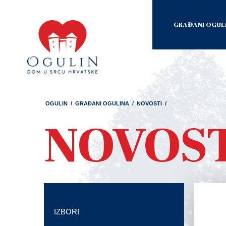
GRAĐANI OGUL
OGULIN
/
GRAĐANI OGULINA
/
NOVOSTI
/
NOVOS
IZBORI