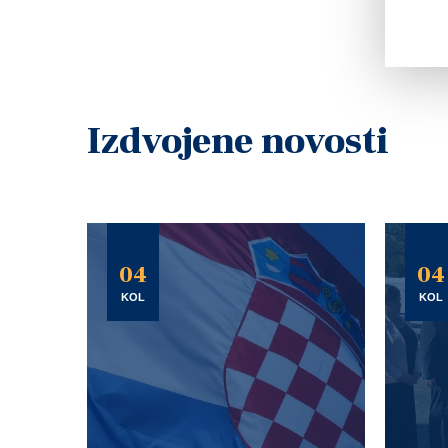
Izdvojene novosti
04
04
KOL
KOL