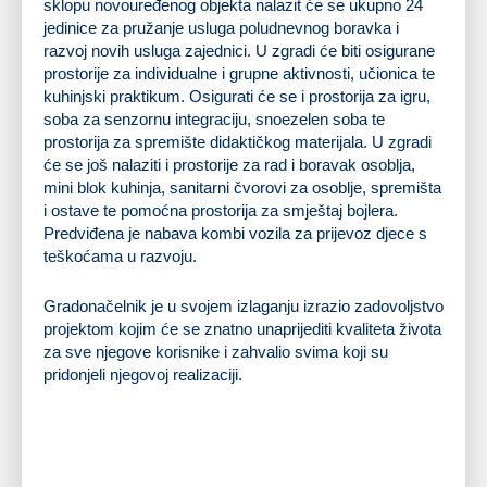
sklopu novouređenog objekta nalazit će se ukupno 24
jedinice za pružanje usluga poludnevnog boravka i
razvoj novih usluga zajednici. U zgradi će biti osigurane
prostorije za individualne i grupne aktivnosti, učionica te
kuhinjski praktikum. Osigurati će se i prostorija za igru,
soba za senzornu integraciju, snoezelen soba te
prostorija za spremište didaktičkog materijala. U zgradi
će se još nalaziti i prostorije za rad i boravak osoblja,
mini blok kuhinja, sanitarni čvorovi za osoblje, spremišta
i ostave te pomoćna prostorija za smještaj bojlera.
Predviđena je nabava kombi vozila za prijevoz djece s
teškoćama u razvoju.
Gradonačelnik je u svojem izlaganju izrazio zadovoljstvo
projektom kojim će se znatno unaprijediti kvaliteta života
za sve njegove korisnike i zahvalio svima koji su
pridonjeli njegovoj realizaciji.