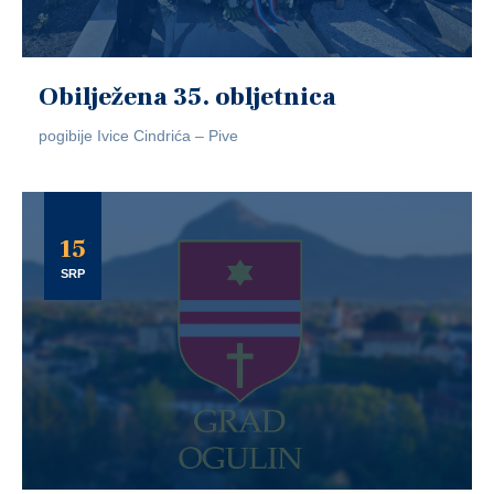
Obilježena 35. obljetnica
pogibije Ivice Cindrića – Pive
15
SRP