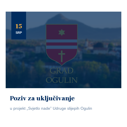
15
SRP
Poziv za uključivanje
u projekt „Svjetlo nade” Udruge slijepih Ogulin