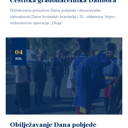
Čestitka gradonačelnika Dalibora
Domitrovića povodom Dana pobjede i domovinske
zahvalnosti,Dana hrvatskih branitelja i 31. obljetnice Vojno-
redarstvene operacije „Oluja“
04
KOL
Obilježavanje Dana pobjede