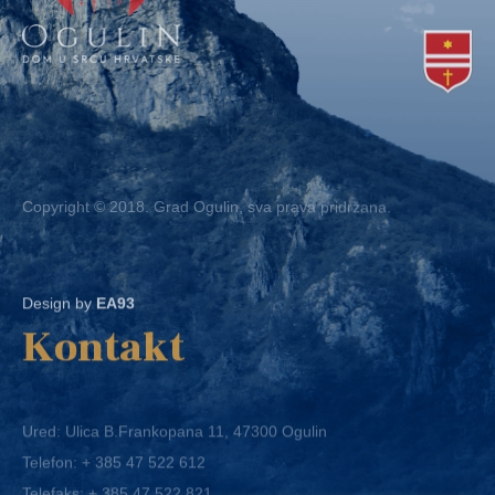
Copyright © 2018. Grad Ogulin, sva prava pridržana.
Design by
EA93
Kontakt
Ured: Ulica B.Frankopana 11, 47300 Ogulin
Telefon:
+ 385 47 522 612
Telefaks:
+ 385 47 522 821
E-mail:
grad-ogulin@ogulin.hr