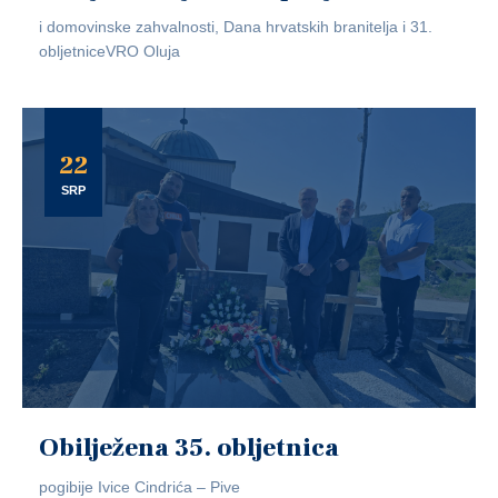
i domovinske zahvalnosti, Dana hrvatskih branitelja i 31.
obljetniceVRO Oluja
22
SRP
Obilježena 35. obljetnica
pogibije Ivice Cindrića – Pive