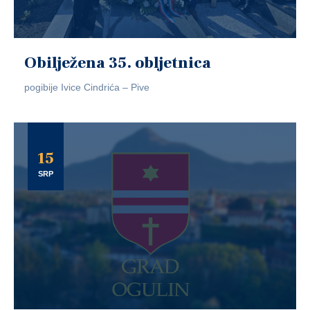
Obilježena 35. obljetnica
pogibije Ivice Cindrića – Pive
15
SRP