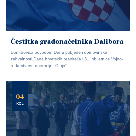
Čestitka gradonačelnika Dalibora
Domitrovića povodom Dana pobjede i domovinske
zahvalnosti,Dana hrvatskih branitelja i 31. obljetnice Vojno-
redarstvene operacije „Oluja“
04
KOL