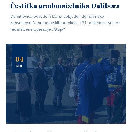
Čestitka gradonačelnika Dalibora
Domitrovića povodom Dana pobjede i domovinske
zahvalnosti,Dana hrvatskih branitelja i 31. obljetnice Vojno-
redarstvene operacije „Oluja“
04
KOL