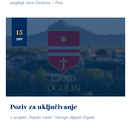
pogibije Ivice Cindrića – Pive
15
SRP
Poziv za uključivanje
u projekt „Svjetlo nade” Udruge slijepih Ogulin