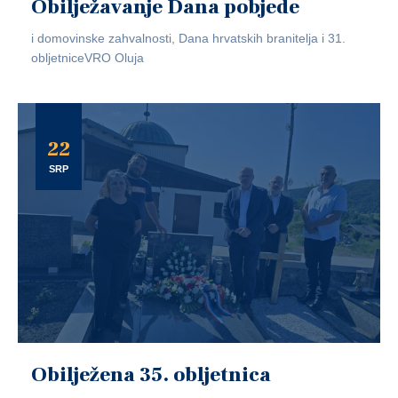
Obilježavanje Dana pobjede
i domovinske zahvalnosti, Dana hrvatskih branitelja i 31.
obljetniceVRO Oluja
22
SRP
Obilježena 35. obljetnica