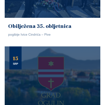
Obilježena 35. obljetnica
pogibije Ivice Cindrića – Pive
15
SRP