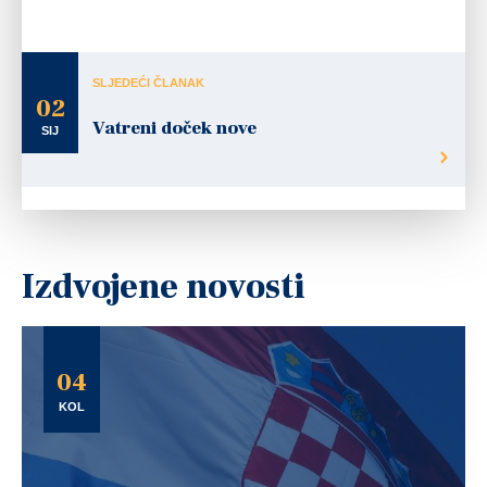
SLJEDEĆI ČLANAK
02
Vatreni doček nove
SIJ
Izdvojene novosti
04
KOL