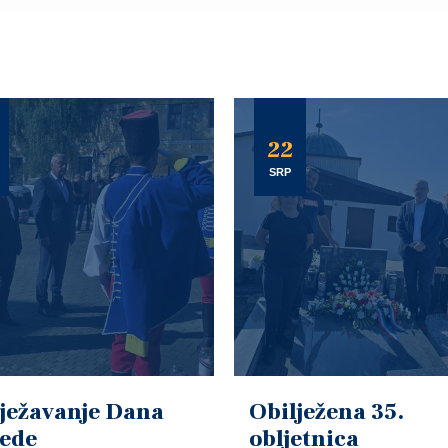
22
SRP
ježavanje Dana
Obilježena 35.
jede
obljetnica