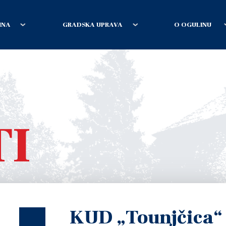
INA
GRADSKA UPRAVA
O OGULINU
TI
KUD „Tounjčica“