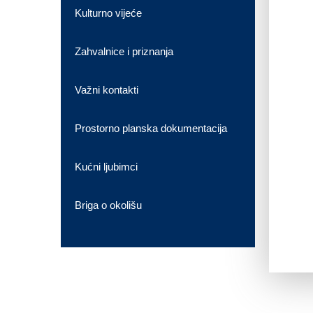
Kulturno vijeće
Zahvalnice i priznanja
Važni kontakti
Prostorno planska dokumentacija
Kućni ljubimci
Briga o okolišu