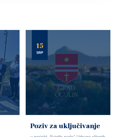
15
SRP
Poziv za uključivanje
u projekt „Svjetlo nade” Udruge slijepih