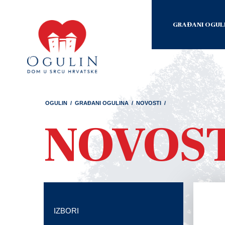
GRAĐANI OGUL
OGULIN
/
GRAĐANI OGULINA
/
NOVOSTI
/
NOVOS
IZBORI