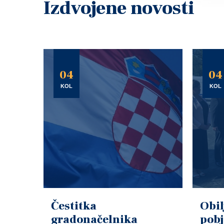
Izdvojene novosti
04
04
KOL
KOL
Čestitka
Obil
gradonačelnika
pob