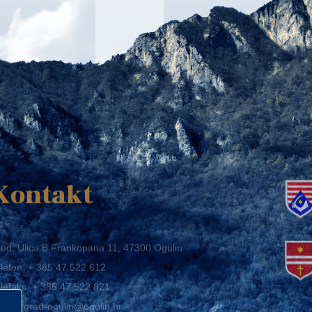
K
Kontakt
ed: Ulica B.Frankopana 11, 47300 Ogulin
lefon:
+ 385 47 522 612
lefaks:
+ 385 47 522 821
mail:
grad-ogulin@ogulin.hr
IB: 58264108511