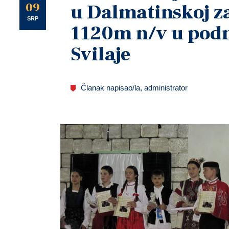
U
09
u Dalmatinskoj z
SRP
1120m n/v u podn
Svilaje
Članak napisao/la, administrator