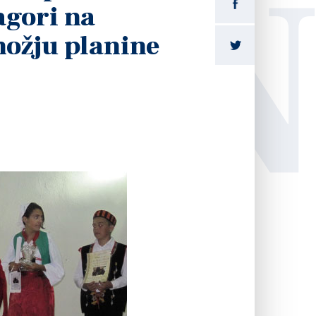
LI
agori na
ožju planine