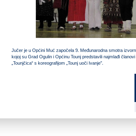
Jučer je u Općini Muć započela 9. Međunarodna smotra izvornog
kojoj su Grad Ogulin i Općinu Tounj predstavili najmlađi članov
„Tounjčica“ s koreografijom „Tounj uoči Ivanje”.