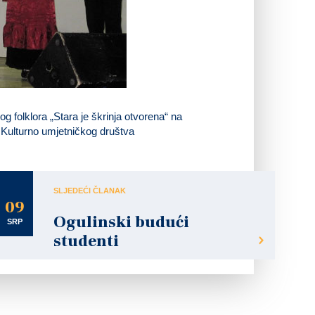
 folklora „Stara je škrinja otvorena“ na
i Kulturno umjetničkog društva
SLJEDEĆI ČLANAK
09
Ogulinski budući
SRP
studenti