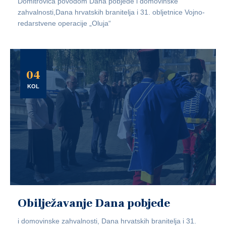
Domitrovića povodom Dana pobjede i domovinske
zahvalnosti,Dana hrvatskih branitelja i 31. obljetnice Vojno-
redarstvene operacije „Oluja“
04
KOL
Obilježavanje Dana pobjede
i domovinske zahvalnosti, Dana hrvatskih branitelja i 31.