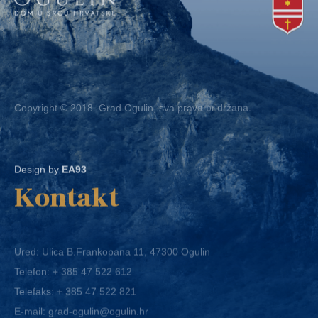
Copyright © 2018. Grad Ogulin, sva prava pridržana.
Design by
EA93
Kontakt
Ured: Ulica B.Frankopana 11, 47300 Ogulin
Telefon:
+ 385 47 522 612
Telefaks:
+ 385 47 522 821
E-mail:
grad-ogulin@ogulin.hr