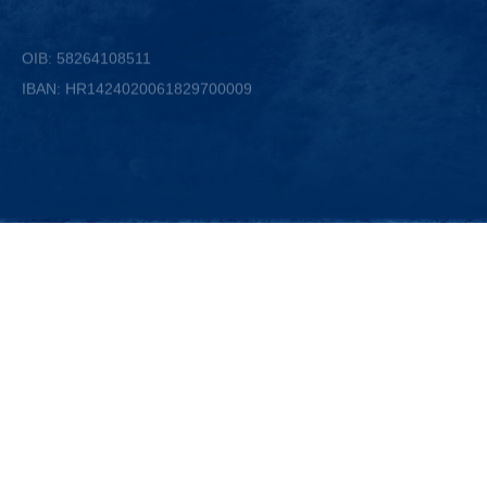
OIB: 58264108511
IBAN: HR1424020061829700009