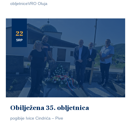
obljetniceVRO Oluja
22
SRP
Obilježena 35. obljetnica
pogibije Ivice Cindrića – Pive