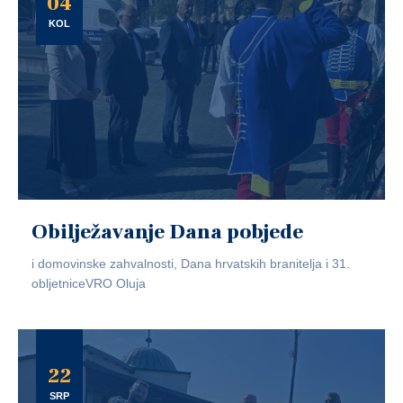
04
KOL
Obilježavanje Dana pobjede
i domovinske zahvalnosti, Dana hrvatskih branitelja i 31.
obljetniceVRO Oluja
22
SRP