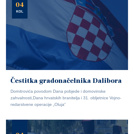
04
KOL
Čestitka gradonačelnika Dalibora
Domitrovića povodom Dana pobjede i domovinske
zahvalnosti,Dana hrvatskih branitelja i 31. obljetnice Vojno-
redarstvene operacije „Oluja“