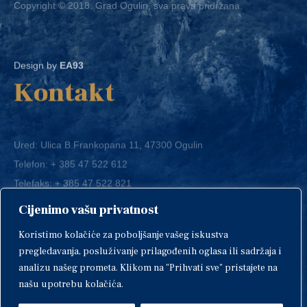
Design by
EA93
Kontakt
Ured: Ulica B.Frankopana 11, 47300 Ogulin
Telefon:
+ 385 47 522 612
Telefaks:
+ 385 47 522 821
E-mail:
grad-ogulin@ogulin.hr
Cijenimo vašu privatnost
OIB: 58264108511
Koristimo kolačiće za poboljšanje vašeg iskustva
IBAN: HR1424020061829700009
pregledavanja, posluživanje prilagođenih oglasa ili sadržaja i
analizu našeg prometa. Klikom na "Prihvati sve" pristajete na
našu upotrebu kolačića.