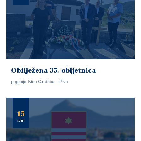
Obilježena 35. obljetnica
pogibije Ivice Cindrića – Pive
15
SRP