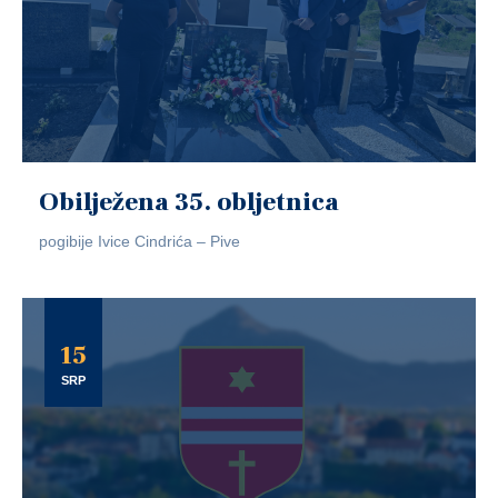
Obilježena 35. obljetnica
pogibije Ivice Cindrića – Pive
15
SRP