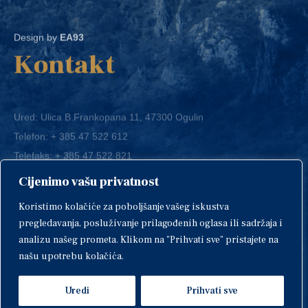
Design by
EA93
Kontakt
Ured: Ulica B.Frankopana 11, 47300 Ogulin
Telefon:
+ 385 47 522 612
Telefaks:
+ 385 47 522 821
E-mail:
grad-ogulin@ogulin.hr
Cijenimo vašu privatnost
OIB: 58264108511
Koristimo kolačiće za poboljšanje vašeg iskustva
IBAN: HR1424020061829700009
pregledavanja, posluživanje prilagođenih oglasa ili sadržaja i
analizu našeg prometa. Klikom na "Prihvati sve" pristajete na
našu upotrebu kolačića.
Uredi
Prihvati sve