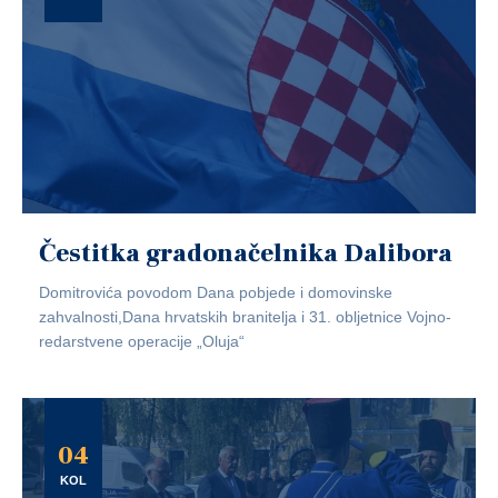
Čestitka gradonačelnika Dalibora
Domitrovića povodom Dana pobjede i domovinske
zahvalnosti,Dana hrvatskih branitelja i 31. obljetnice Vojno-
redarstvene operacije „Oluja“
04
KOL