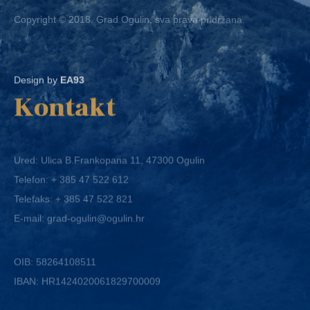
Design by
EA93
Kontakt
Ured: Ulica B.Frankopana 11, 47300 Ogulin
Telefon:
+ 385 47 522 612
Telefaks:
+ 385 47 522 821
E-mail:
grad-ogulin@ogulin.hr
OIB: 58264108511
IBAN: HR1424020061829700009