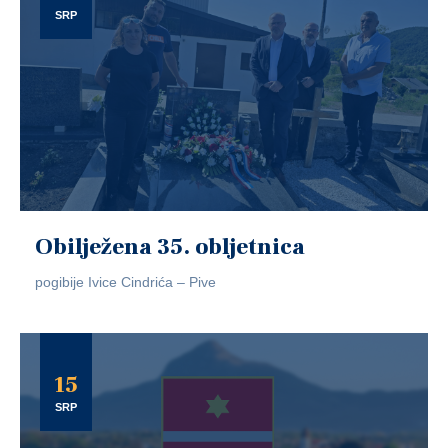
SRP
Obilježena 35. obljetnica
pogibije Ivice Cindrića – Pive
15
SRP