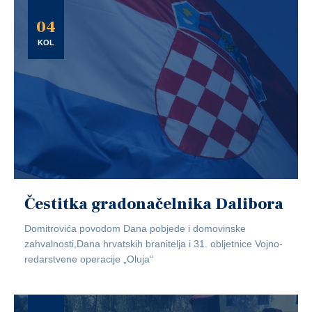
04
KOL
Čestitka gradonačelnika Dalibora
Domitrovića povodom Dana pobjede i domovinske
zahvalnosti,Dana hrvatskih branitelja i 31. obljetnice Vojno-
redarstvene operacije „Oluja“