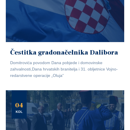
Čestitka gradonačelnika Dalibora
Domitrovića povodom Dana pobjede i domovinske
zahvalnosti,Dana hrvatskih branitelja i 31. obljetnice Vojno-
redarstvene operacije „Oluja“
04
KOL