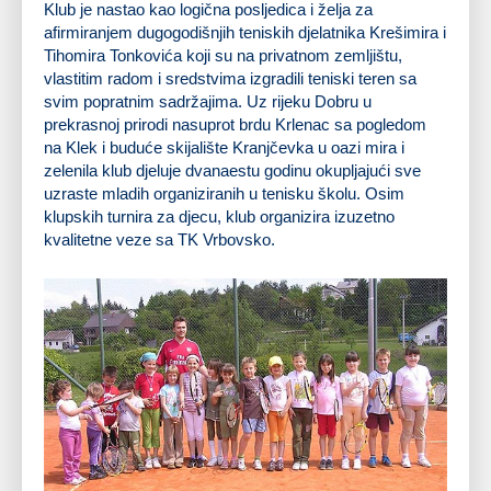
Klub je nastao kao logična posljedica i želja za
afirmiranjem dugogodišnjih teniskih djelatnika
Krešimira
i
Tihomira Tonkovića
koji su na privatnom zemljištu,
vlastitim radom i sredstvima izgradili teniski teren sa
svim popratnim sadržajima. Uz rijeku Dobru u
prekrasnoj prirodi nasuprot brdu Krlenac sa pogledom
na Klek i buduće skijalište Kranjčevka u oazi mira i
zelenila klub djeluje dvanaestu godinu okupljajući sve
uzraste mladih organiziranih u tenisku školu. Osim
klupskih turnira za djecu, klub organizira izuzetno
kvalitetne veze sa TK Vrbovsko.