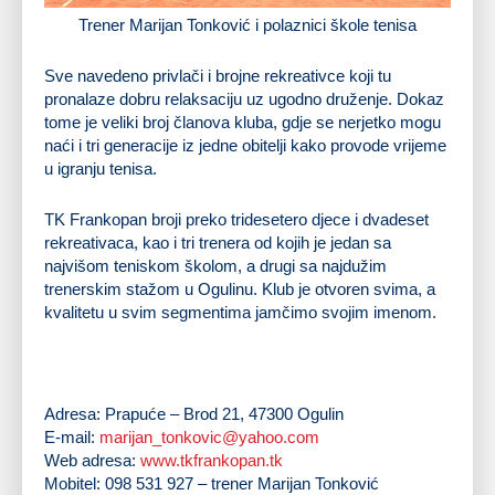
Trener Marijan Tonković i polaznici škole tenisa
Sve navedeno privlači i brojne rekreativce koji tu
pronalaze dobru relaksaciju uz ugodno druženje. Dokaz
tome je veliki broj članova kluba, gdje se nerjetko mogu
naći i tri generacije iz jedne obitelji kako provode vrijeme
u igranju tenisa.
TK Frankopan broji preko tridesetero djece i dvadeset
rekreativaca, kao i tri trenera od kojih je jedan sa
najvišom teniskom školom, a drugi sa najdužim
trenerskim stažom u Ogulinu. Klub je otvoren svima, a
kvalitetu u svim segmentima jamčimo svojim imenom.
Adresa:
Prapuće – Brod 21, 47300 Ogulin
E-mail:
marijan_tonkovic@yahoo.com
Web adresa:
www.tkfrankopan.tk
Mobitel:
098 531 927 – trener Marijan Tonković