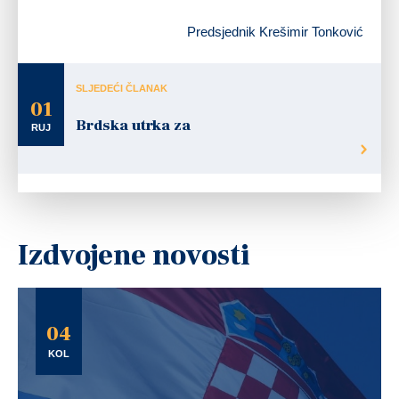
Predsjednik Krešimir Tonković
SLJEDEĆI ČLANAK
01
Brdska utrka za
RUJ
Izdvojene novosti
04
KOL