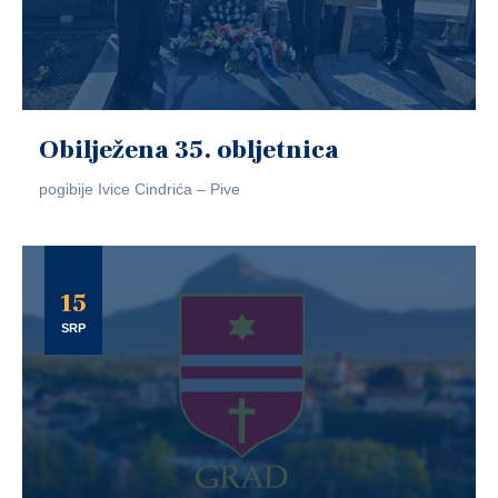
Obilježena 35. obljetnica
pogibije Ivice Cindrića – Pive
15
SRP