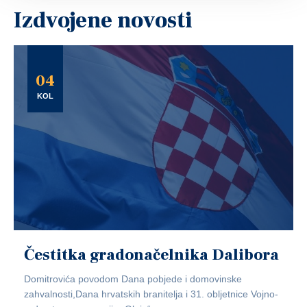
Izdvojene novosti
04
KOL
Čestitka gradonačelnika Dalibora
Domitrovića povodom Dana pobjede i domovinske
zahvalnosti,Dana hrvatskih branitelja i 31. obljetnice Vojno-