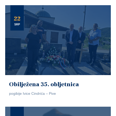
22
SRP
Obilježena 35. obljetnica
pogibije Ivice Cindrića – Pive