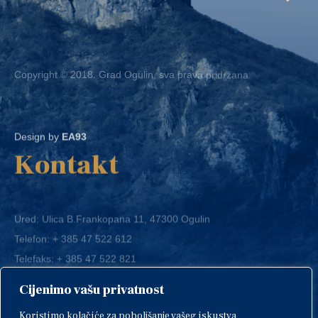
Copyright © 2018. Grad Ogulin, sva prava pridržana.
Design by
EA93
Kontakt
Ured: Ulica B.Frankopana 11, 47300 Ogulin
Telefon:
+ 385 47 522 612
Telefaks:
+ 385 47 522 821
E-mail:
grad-ogulin@ogulin.hr
Cijenimo vašu privatnost
OIB: 58264108511
Koristimo kolačiće za poboljšanje vašeg iskustva