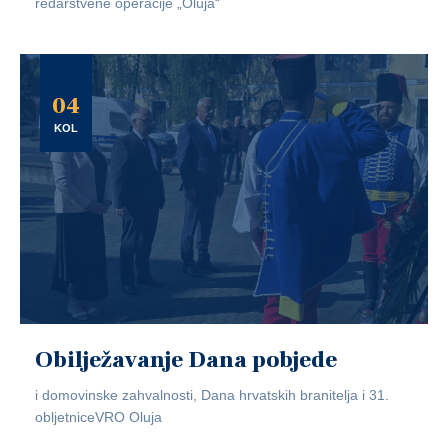
redarstvene operacije „Oluja“
04
KOL
Obilježavanje Dana pobjede
i domovinske zahvalnosti, Dana hrvatskih branitelja i 31.
obljetniceVRO Oluja