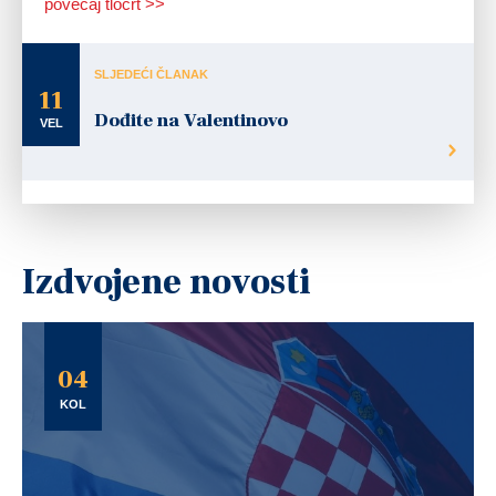
povećaj tlocrt >>
SLJEDEĆI ČLANAK
11
Dođite na Valentinovo
VEL
Izdvojene novosti
04
KOL