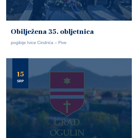
Obilježena 35. obljetnica
pogibije Ivice Cindrića – Pive
15
SRP