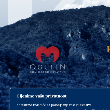
Ur
Te
Te
E-
Cijenimo vašu privatnost
O
Copyright © 2018. Grad Ogulin,
sva prava pridržana.
I
Koristimo kolačiće za poboljšanje vašeg iskustva