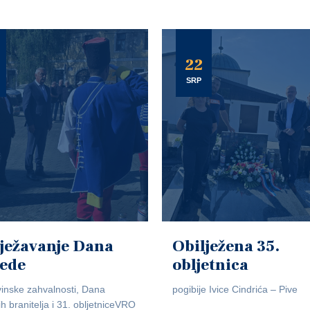
22
SRP
ježavanje Dana
Obilježena 35.
jede
obljetnica
inske zahvalnosti, Dana
pogibije Ivice Cindrića – Pive
ih branitelja i 31. obljetniceVRO