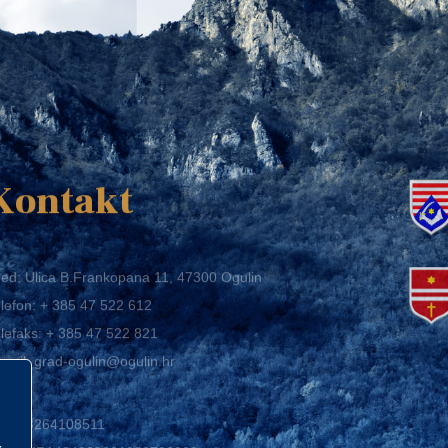
K
Kontakt
ed: Ulica B.Frankopana 11, 47300 Ogulin
lefon:
+ 385 47 522 612
lefaks:
+ 385 47 522 821
mail:
grad-ogulin@ogulin.hr
IB: 58264108511
BAN: HR1424020061829700009