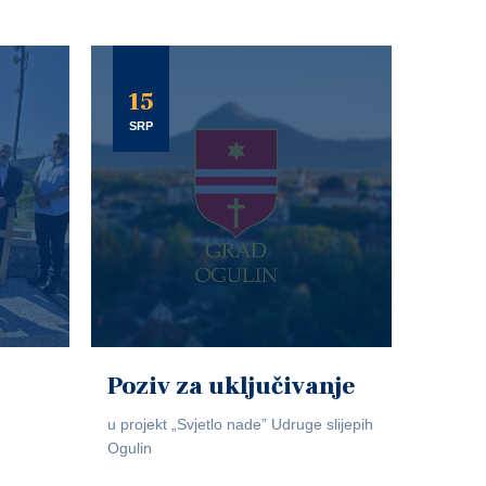
15
SRP
Poziv za uključivanje
u projekt „Svjetlo nade” Udruge slijepih
Ogulin