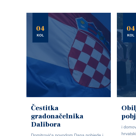
04
04
KOL
KOL
Čestitka
Obil
gradonačelnika
pob
Dalibora
i domov
hrvatsk
Domitrovića povodom Dana pobjede i