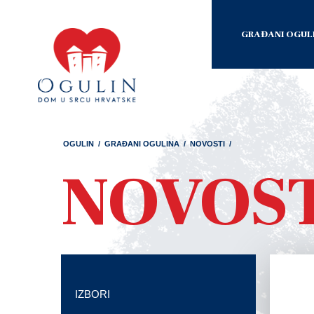
GRAĐANI OGUL
OGULIN
/
GRAĐANI OGULINA
/
NOVOSTI
/
NOVOS
IZBORI