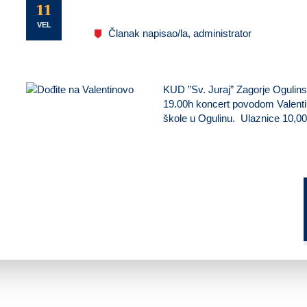
U
11
VEL
Članak napisao/la, administrator
KUD ”Sv. Juraj” Zagorje Ogulins
19.00h koncert povodom Valenti
škole u Ogulinu. Ulaznice 10,0
Do
Veselim