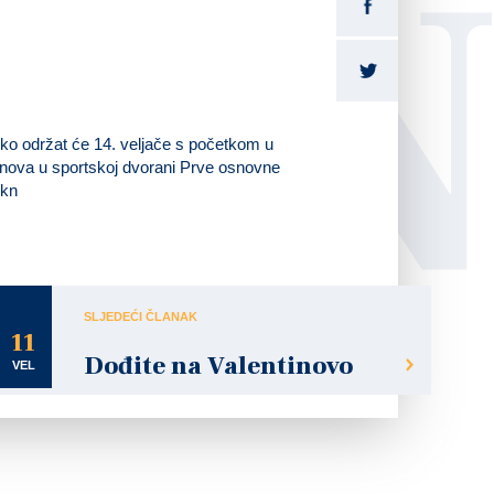
LI
ko održat će 14. veljače s početkom u
nova u sportskoj dvorani Prve osnovne
0kn
đite i uživajte!
o se vašem dolasku!!
SLJEDEĆI ČLANAK
11
Dođite na Valentinovo
VEL