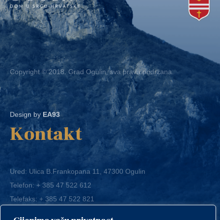
Copyright © 2018. Grad Ogulin, sva prava pridržana.
Design by
EA93
Kontakt
Ured: Ulica B.Frankopana 11, 47300 Ogulin
Telefon:
+ 385 47 522 612
Telefaks:
+ 385 47 522 821
E-mail:
grad-ogulin@ogulin.hr