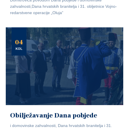
zahvalnosti,Dana hrvatskih branitelja i 31. obljetnice Vojno-
redarstvene operacije „Oluja“
04
KOL
Obilježavanje Dana pobjede
i domovinske zahvalnosti, Dana hrvatskih branitelja i 31.