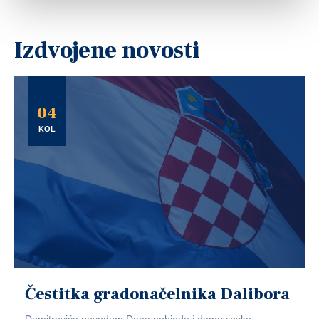
Izdvojene novosti
04
KOL
Čestitka gradonačelnika Dalibora
Domitrovića povodom Dana pobjede i domovinske