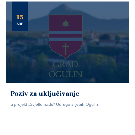
15
SRP
Poziv za uključivanje
u projekt „Svjetlo nade” Udruge slijepih Ogulin