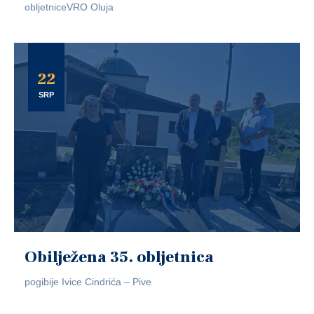
obljetniceVRO Oluja
22
SRP
Obilježena 35. obljetnica
pogibije Ivice Cindrića – Pive