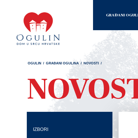
GRAĐANI OGUL
OGULIN
/
GRAĐANI OGULINA
/
NOVOSTI
/
NOVOS
IZBORI