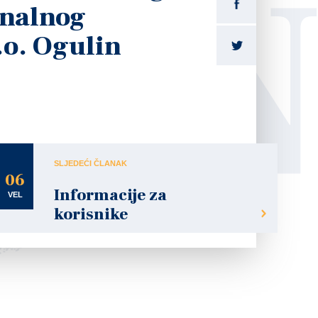
LI
nalnog
.o. Ogulin
SLJEDEĆI ČLANAK
06
Informacije za
VEL
korisnike