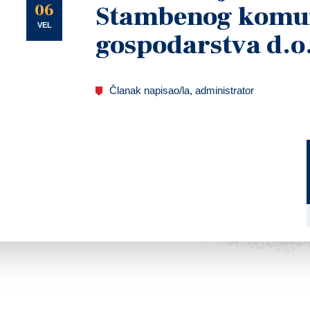
U
06
Stambenog komu
VEL
gospodarstva d.o
Članak napisao/la, administrator