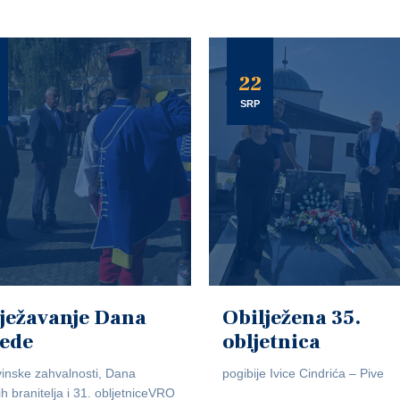
22
SRP
ježavanje Dana
Obilježena 35.
jede
obljetnica
inske zahvalnosti, Dana
pogibije Ivice Cindrića – Pive
ih branitelja i 31. obljetniceVRO