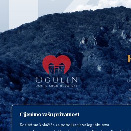
Ur
Te
Te
E-
Cijenimo vašu privatnost
O
Copyright © 2018. Grad Ogulin,
sva prava pridržana.
I
Koristimo kolačiće za poboljšanje vašeg iskustva