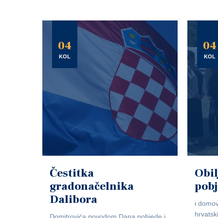
04
04
KOL
KOL
Čestitka
Obil
gradonačelnika
pob
Dalibora
i domov
hrvatsk
Domitrovića povodom Dana pobjede i