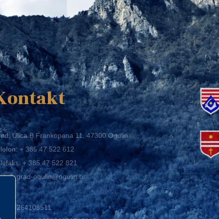
K
Kontakt
ed: Ulica B.Frankopana 11, 47300 Ogulin
lefon:
+ 385 47 522 612
lefaks:
+ 385 47 522 821
mail:
grad-ogulin@ogulin.hr
IB: 58264108511
BAN: HR1424020061829700009