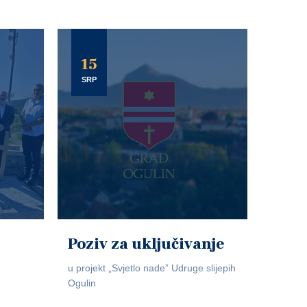
15
SRP
Poziv za uključivanje
u projekt „Svjetlo nade” Udruge slijepih
Ogulin