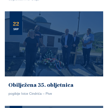
22
SRP
Obilježena 35. obljetnica
pogibije Ivice Cindrića – Pive