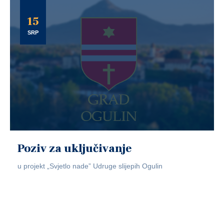
15
SRP
Poziv za uključivanje
u projekt „Svjetlo nade” Udruge slijepih Ogulin