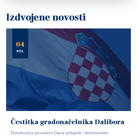
Izdvojene novosti
04
KOL
Čestitka gradonačelnika Dalibora
Domitrovića povodom Dana pobjede i domovinske