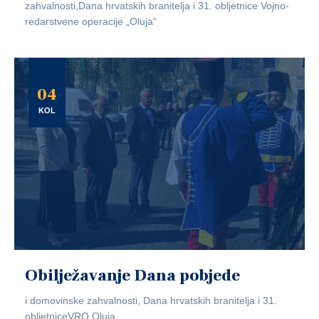
zahvalnosti,Dana hrvatskih branitelja i 31. obljetnice Vojno-
redarstvene operacije „Oluja“
04
KOL
Obilježavanje Dana pobjede
i domovinske zahvalnosti, Dana hrvatskih branitelja i 31.
obljetniceVRO Oluja