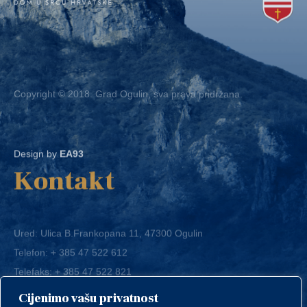
Copyright © 2018. Grad Ogulin, sva prava pridržana.
Design by
EA93
Kontakt
Ured: Ulica B.Frankopana 11, 47300 Ogulin
Telefon:
+ 385 47 522 612
Telefaks:
+ 385 47 522 821
E-mail:
grad-ogulin@ogulin.hr
Cijenimo vašu privatnost