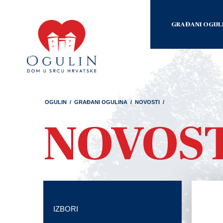
GRAĐANI OGUL
OGULIN
/
GRAĐANI OGULINA
/
NOVOSTI
/
NOVOS
IZBORI