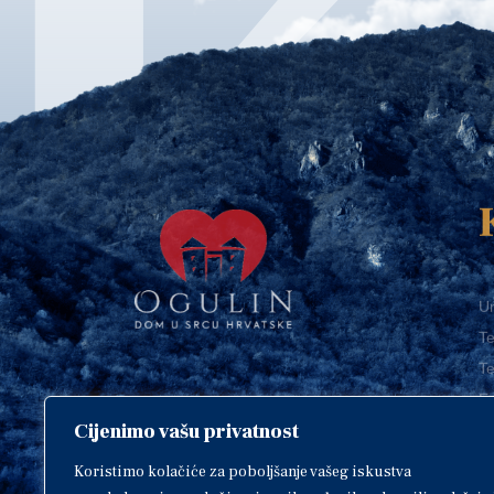
Ur
Te
Te
E-
Cijenimo vašu privatnost
O
Copyright © 2018. Grad Ogulin,
sva prava pridržana.
I
Koristimo kolačiće za poboljšanje vašeg iskustva