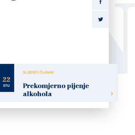
LI
SLJEDEĆI ČLANAK
22
Prekomjerno pijenje
STU
alkohola