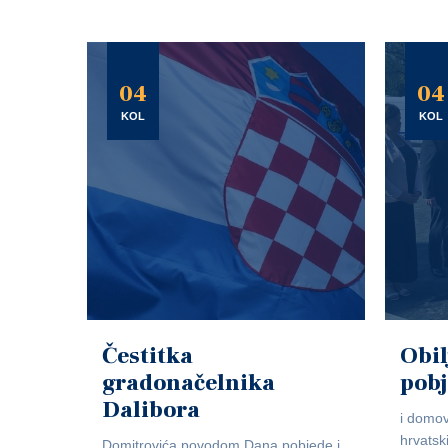
04
04
KOL
KOL
Čestitka
Obil
gradonačelnika
pob
Dalibora
i domov
hrvatsk
Domitrovića povodom Dana pobjede i