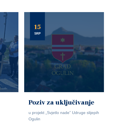
15
SRP
Poziv za uključivanje
u projekt „Svjetlo nade” Udruge slijepih
Ogulin