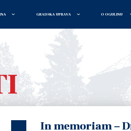
INA
GRADSKA UPRAVA
O OGULINU
TI
In memoriam – D