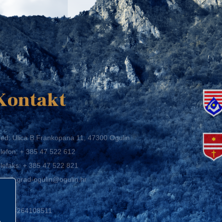
K
Kontakt
ed: Ulica B.Frankopana 11, 47300 Ogulin
lefon:
+ 385 47 522 612
lefaks:
+ 385 47 522 821
mail:
grad-ogulin@ogulin.hr
IB: 58264108511
BAN: HR1424020061829700009