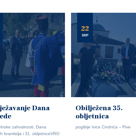
22
SRP
ježavanje Dana
Obilježena 35.
jede
obljetnica
inske zahvalnosti, Dana
pogibije Ivice Cindrića – Pive
ih branitelja i 31. obljetniceVRO