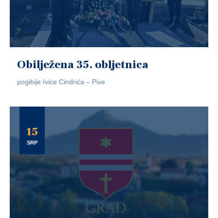
Obilježena 35. obljetnica
pogibije Ivice Cindrića – Pive
15
SRP