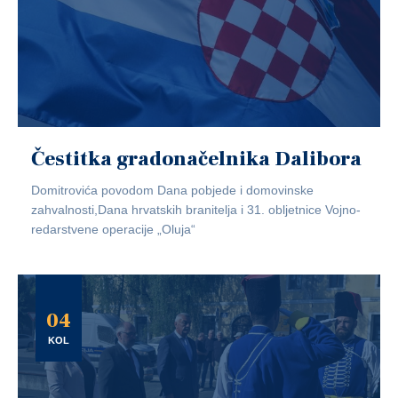
Čestitka gradonačelnika Dalibora
Domitrovića povodom Dana pobjede i domovinske
zahvalnosti,Dana hrvatskih branitelja i 31. obljetnice Vojno-
redarstvene operacije „Oluja“
04
KOL