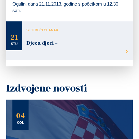
Ogulin, dana 21.11.2013. godine s početkom u 12,30
sati.
SLJEDEĆI ČLANAK
21
Djeca djeci –
STU
Izdvojene novosti
04
KOL