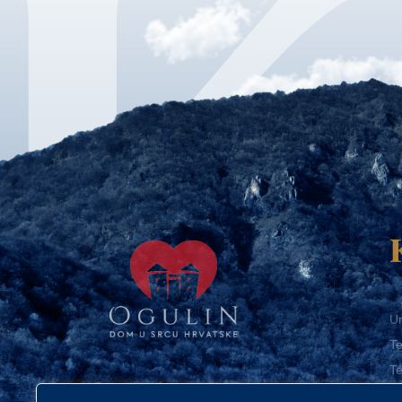
Ur
Te
Te
E-