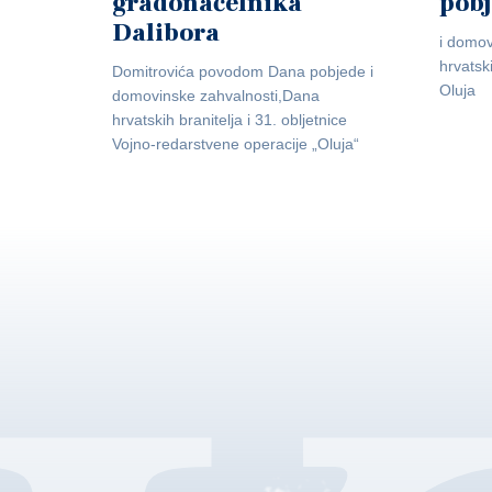
gradonačelnika
pob
Dalibora
i domov
hrvatsk
Domitrovića povodom Dana pobjede i
Oluja
domovinske zahvalnosti,Dana
hrvatskih branitelja i 31. obljetnice
Vojno-redarstvene operacije „Oluja“