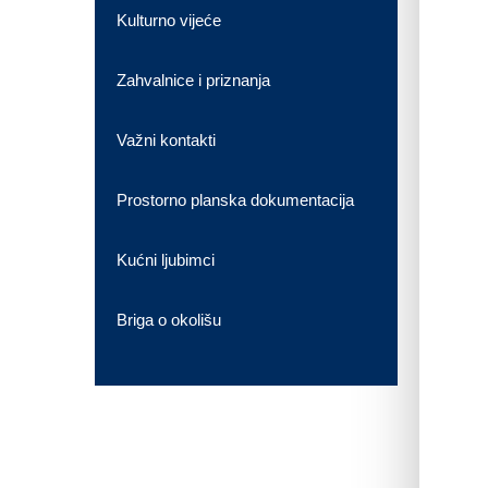
Kulturno vijeće
Zahvalnice i priznanja
Važni kontakti
Prostorno planska dokumentacija
Kućni ljubimci
Briga o okolišu