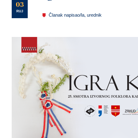
U
03
RUJ
Članak napisao/la, urednik