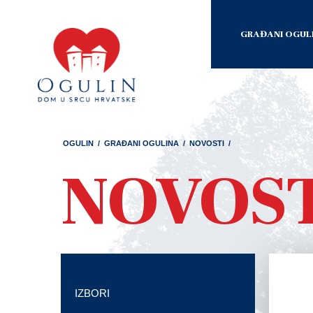
GRAĐANI OGUL
OGULIN
/
GRAĐANI OGULINA
/
NOVOSTI
/
NOVOS
IZBORI