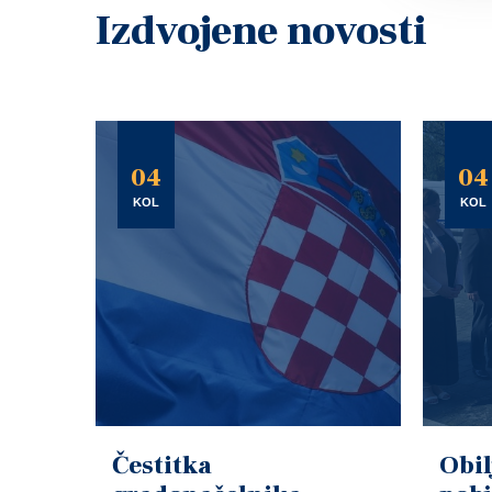
Izdvojene novosti
04
04
KOL
KOL
Čestitka
Obil