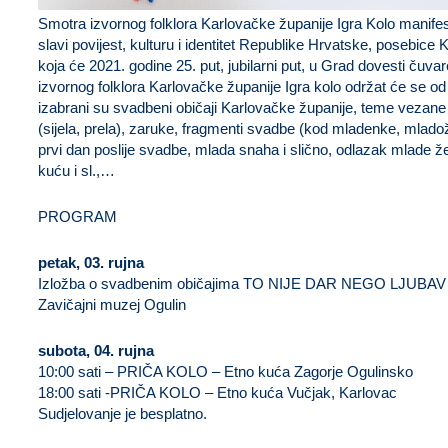
Smotra izvornog folklora Karlovačke županije Igra Kolo manifest
slavi povijest, kulturu i identitet Republike Hrvatske, posebice 
koja će 2021. godine 25. put, jubilarni put, u Grad dovesti čuvare
izvornog folklora Karlovačke županije Igra kolo održat će se od
izabrani su svadbeni običaji Karlovačke županije, teme vezan
(sijela, prela), zaruke, fragmenti svadbe (kod mladenke, mlado
prvi dan poslije svadbe, mlada snaha i slično, odlazak mlade že
kuću i sl.,…
PROGRAM
petak, 03. rujna
Izložba o svadbenim običajima TO NIJE DAR NEGO LJUBAV
Zavičajni muzej Ogulin
subota, 04. rujna
10:00 sati – PRIČA KOLO – Etno kuća Zagorje Ogulinsko
18:00 sati -PRIČA KOLO – Etno kuća Vučjak, Karlovac
Sudjelovanje je besplatno.