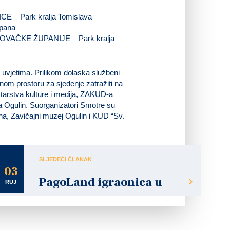
 – Park kralja Tomislava
opana
VAČKE ŽUPANIJE – Park kralja
 uvjetima. Prilikom dolaska službeni
čenom prostoru za sjedenje zatražiti na
tarstva kulture i medija, ZAKUD-a
a Ogulin. Suorganizatori Smotre su
a, Zavičajni muzej Ogulin i KUD “Sv.
SLJEDEĆI ČLANAK
03
PagoLand igraonica u
RUJ