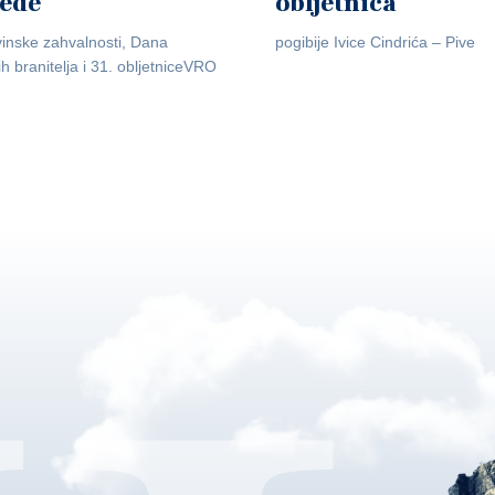
jede
obljetnica
inske zahvalnosti, Dana
pogibije Ivice Cindrića – Pive
ih branitelja i 31. obljetniceVRO