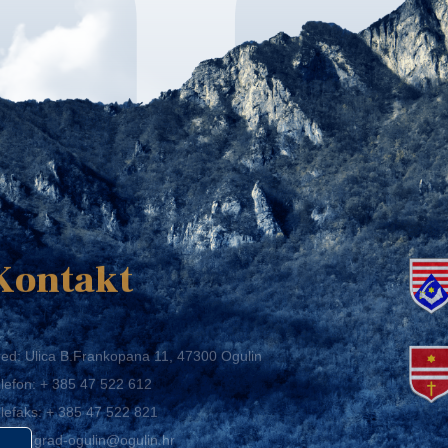
K
Kontakt
ed: Ulica B.Frankopana 11, 47300 Ogulin
lefon:
+ 385 47 522 612
lefaks:
+ 385 47 522 821
mail:
grad-ogulin@ogulin.hr