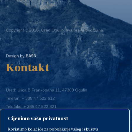
Copyright © 2018. Grad Ogulin, sva prava pridržana.
Design by
EA93
Kontakt
Ured: Ulica B.Frankopana 11, 47300 Ogulin
Telefon:
+ 385 47 522 612
Telefaks:
+ 385 47 522 821
E-mail:
grad-ogulin@ogulin.hr
Cijenimo vašu privatnost
OIB: 58264108511
Koristimo kolačiće za poboljšanje vašeg iskustva
IBAN: HR1424020061829700009