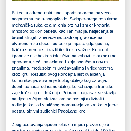
Biti će tu adrenalinski tunel, sportska arena, najveća
nogometna meta-nogopikado, Swipper-mega popularna
mehanička ruka koja mijenja brzinu i smjer kretanja,
mnoštvo poklon paketa, kao i animacija, natjecanja te
brojnih drugih iznenađenja. Sadržaj igraonice na
otvorenom za djecu i odrasle je mjesto gdje godine,
fizička spremnost i različitosti nisu važne. Koncept
igraonice nije baziran isključivo na zabavi i skakanju na
spravama, već i na animaciji koja podučava novim
znanjima, međusobnim uvažavanjima i vrijednostima
kroz igru. Rezultat ovog koncepta jest kvalitetnija
komunikacija, stvaranje toplog obiteljskog ozračja,
dobrih odnosa, odnosno obiteljske kohezije u trenutku
zajedničke igre i druženja. Primarni naglasak se stavlja
na djecu s čijom aktivacijom se nastoji aktivirati i
roditelje, koji od statičnog promatranja za kratko vrijeme
postaju aktivni sudionici PagoLand igre.
Zbog poštovanja epidemioloških mjera prevencije u
prostor igraonice organizirano će se puštati do 100 ljudi,