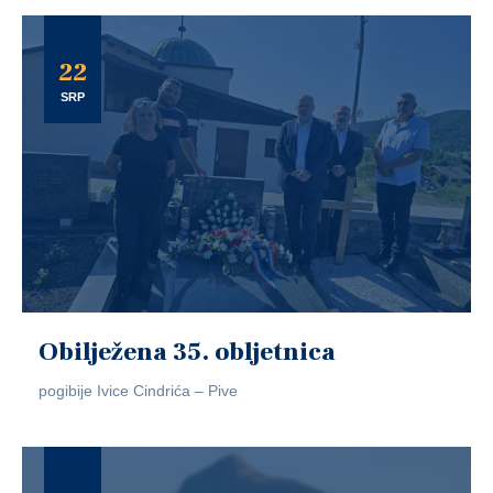
22
SRP
Obilježena 35. obljetnica
pogibije Ivice Cindrića – Pive