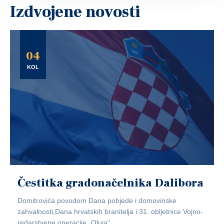
Izdvojene novosti
04
KOL
Čestitka gradonačelnika Dalibora
Domitrovića povodom Dana pobjede i domovinske
zahvalnosti,Dana hrvatskih branitelja i 31. obljetnice Vojno-
redarstvene operacije „Oluja“