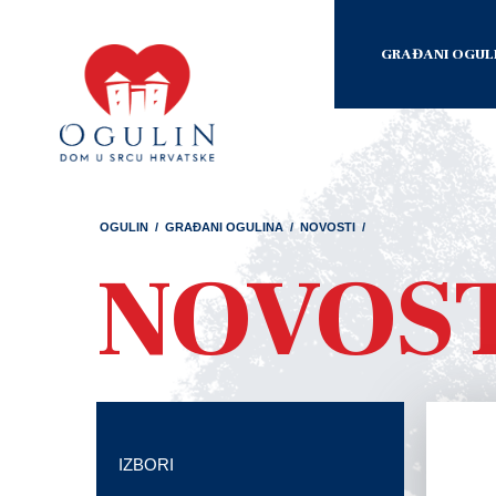
GRAĐANI OGUL
OGULIN
/
GRAĐANI OGULINA
/
NOVOSTI
/
NOVOS
IZBORI