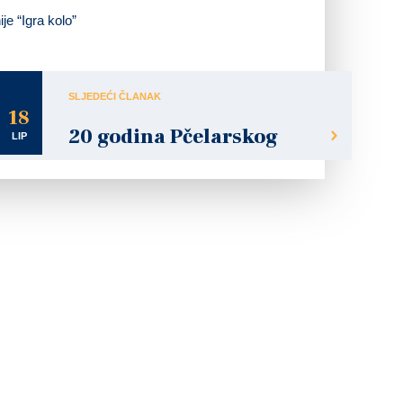
je “Igra kolo”
SLJEDEĆI ČLANAK
18
20 godina Pčelarskog
LIP