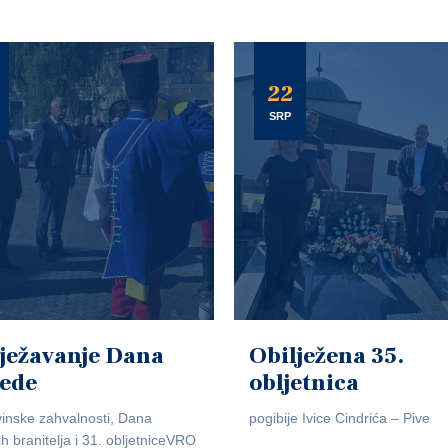
22
SRP
ježavanje Dana
Obilježena 35.
jede
obljetnica
inske zahvalnosti, Dana
pogibije Ivice Cindrića – Pive
ih branitelja i 31. obljetniceVRO