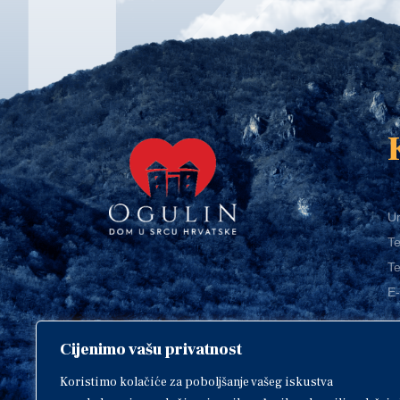
Ur
Te
Te
E-
Cijenimo vašu privatnost
O
Copyright © 2018. Grad Ogulin,
sva prava pridržana.
I
Koristimo kolačiće za poboljšanje vašeg iskustva