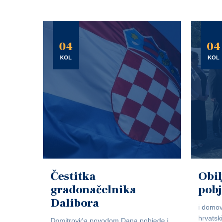
04
04
KOL
KOL
Čestitka
Obil
gradonačelnika
pob
Dalibora
i domov
hrvatsk
Domitrovića povodom Dana pobjede i