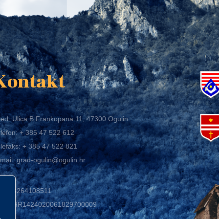
K
Kontakt
ed: Ulica B.Frankopana 11, 47300 Ogulin
lefon:
+ 385 47 522 612
lefaks:
+ 385 47 522 821
mail:
grad-ogulin@ogulin.hr
IB: 58264108511
BAN: HR1424020061829700009