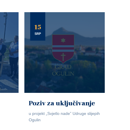
15
SRP
Poziv za uključivanje
u projekt „Svjetlo nade” Udruge slijepih
Ogulin