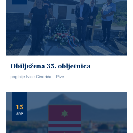
Obilježena 35. obljetnica
pogibije Ivice Cindrića – Pive
15
SRP