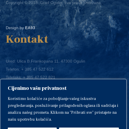
Design by
EA93
Kontakt
Ured: Ulica B.Frankopana 11, 47300 Ogulin
Telefon:
+ 385 47 522 612
Telefaks:
+ 385 47 522 821
E-mail:
grad-ogulin@ogulin.hr
Cijenimo vašu privatnost
OIB: 58264108511
Koristimo kolačiće za poboljšanje vašeg iskustva
IBAN: HR1424020061829700009
pregledavanja, posluživanje prilagođenih oglasa ili sadržaja i
analizu našeg prometa. Klikom na "Prihvati sve" pristajete na
našu upotrebu kolačića.