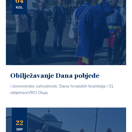
04
KOL
Obilježavanje Dana pobjede
i domovinske zahvalnosti, Dana hrvatskih branitelja i 31.
obljetniceVRO Oluja
22
SRP