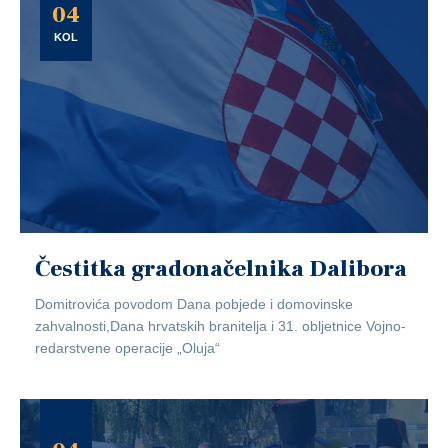
04
KOL
Čestitka gradonačelnika Dalibora
Domitrovića povodom Dana pobjede i domovinske
zahvalnosti,Dana hrvatskih branitelja i 31. obljetnice Vojno-
redarstvene operacije „Oluja“