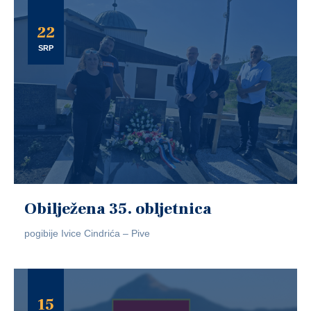
22
SRP
Obilježena 35. obljetnica
pogibije Ivice Cindrića – Pive
15