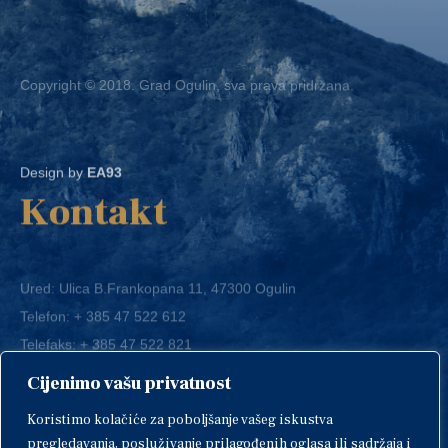
Copyright © 2018. Grad Ogulin, sva prava pridržana.
Design by
EA93
Kontakt
Ured: Ulica B.Frankopana 11, 47300 Ogulin
Telefon:
+ 385 47 522 612
Telefaks:
+ 385 47 522 821
E-mail:
grad-ogulin@ogulin.hr
Cijenimo vašu privatnost
OIB: 58264108511
Koristimo kolačiće za poboljšanje vašeg iskustva
IBAN: HR1424020061829700009
pregledavanja, posluživanje prilagođenih oglasa ili sadržaja i