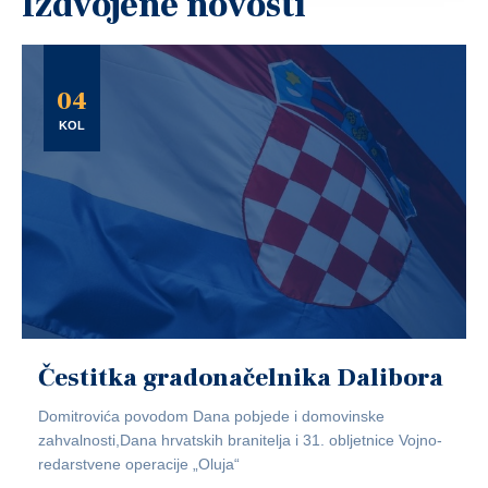
Izdvojene novosti
04
KOL
Čestitka gradonačelnika Dalibora
Domitrovića povodom Dana pobjede i domovinske
zahvalnosti,Dana hrvatskih branitelja i 31. obljetnice Vojno-
redarstvene operacije „Oluja“