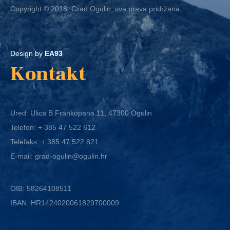
Copyright © 2018. Grad Ogulin, sva prava pridržana.
Design by
EA93
Kontakt
Ured: Ulica B.Frankopana 11, 47300 Ogulin
Telefon:
+ 385 47 522 612
Telefaks:
+ 385 47 522 821
E-mail:
grad-ogulin@ogulin.hr
OIB: 58264108511
IBAN: HR1424020061829700009