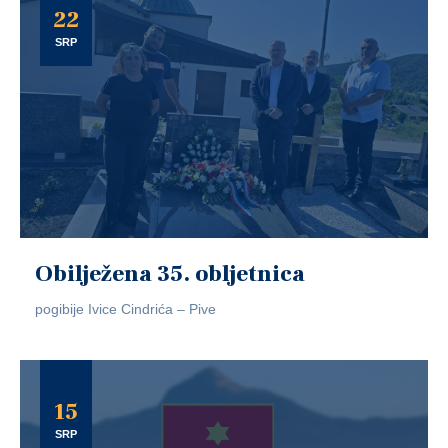
22
SRP
Obilježena 35. obljetnica
pogibije Ivice Cindrića – Pive
15
SRP