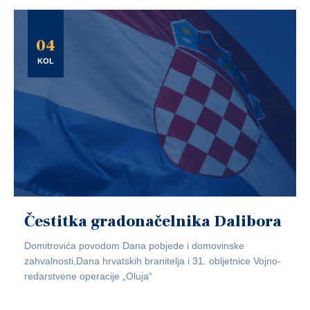
04
KOL
Čestitka gradonačelnika Dalibora
Domitrovića povodom Dana pobjede i domovinske
zahvalnosti,Dana hrvatskih branitelja i 31. obljetnice Vojno-
redarstvene operacije „Oluja“