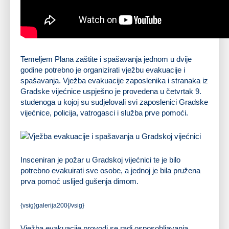
Temeljem Plana zaštite i spašavanja jednom u dvije
godine potrebno je organizirati vježbu evakuacije i
spašavanja. Vježba evakuacije zaposlenika i stranaka iz
Gradske vijećnice uspješno je provedena u četvrtak 9.
studenoga u kojoj su sudjelovali svi zaposlenici Gradske
vijećnice, policija, vatrogasci i služba prve pomoći.
Insceniran je požar u Gradskoj vijećnici te je bilo
potrebno evakuirati sve osobe, a jednoj je bila pružena
prva pomoć uslijed gušenja dimom.
{vsig}galerija200{/vsig}
Vježba evakuacije provodi se radi osposobljavanja