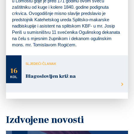
u Lomostu gdje je pred 171 godinu ovom svecu
zaštitniku od kuge i kolere 1840. godine podignuta
crkvica. Ovogodišnje misno slavlje predslavio je
predstojnik Katehetskog ureda Splitsko-makarske
nadbiskupije i asistent na splitskom KBF- u mr. Josip
Periš u sumisništvu 11 svećenika Ogulinskog dekanata
na čelu s mjesnim župnikom i dekanom ogulinskim
mons. mr. Tomislavom Rogićem.
SLJEDEĆI ČLANAK
16
Blagoslovljen križ na
KOL
Izdvojene novosti