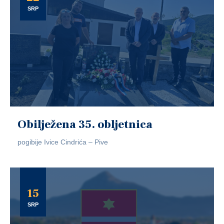
SRP
Obilježena 35. obljetnica
pogibije Ivice Cindrića – Pive
15
SRP