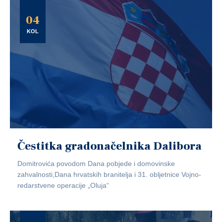
04
KOL
Čestitka gradonačelnika Dalibora
Domitrovića povodom Dana pobjede i domovinske
zahvalnosti,Dana hrvatskih branitelja i 31. obljetnice Vojno-
redarstvene operacije „Oluja“