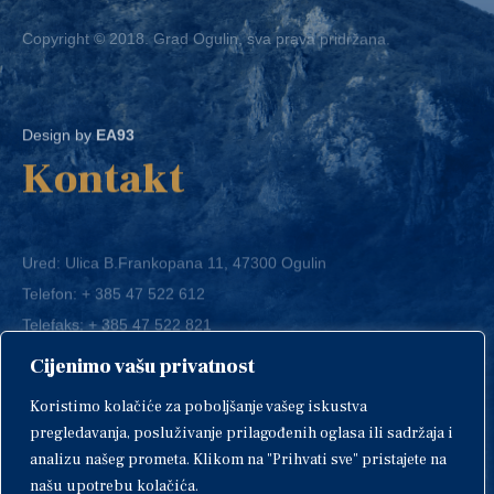
Copyright © 2018. Grad Ogulin, sva prava pridržana.
Design by
EA93
Kontakt
Ured: Ulica B.Frankopana 11, 47300 Ogulin
Telefon:
+ 385 47 522 612
Telefaks:
+ 385 47 522 821
E-mail:
grad-ogulin@ogulin.hr
Cijenimo vašu privatnost
OIB: 58264108511
Koristimo kolačiće za poboljšanje vašeg iskustva
IBAN: HR1424020061829700009
pregledavanja, posluživanje prilagođenih oglasa ili sadržaja i
analizu našeg prometa. Klikom na "Prihvati sve" pristajete na
našu upotrebu kolačića.