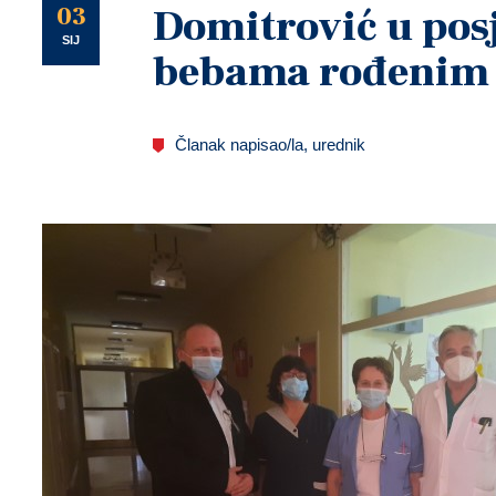
U
03
Domitrović u pos
SIJ
bebama rođenim 
Članak napisao/la, urednik