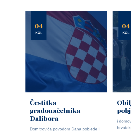
04
04
KOL
KOL
Čestitka
Obil
gradonačelnika
pob
Dalibora
i domov
hrvatsk
Domitrovića povodom Dana pobjede i