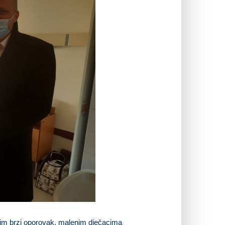
io im brzi oporovak, malenim dječacima