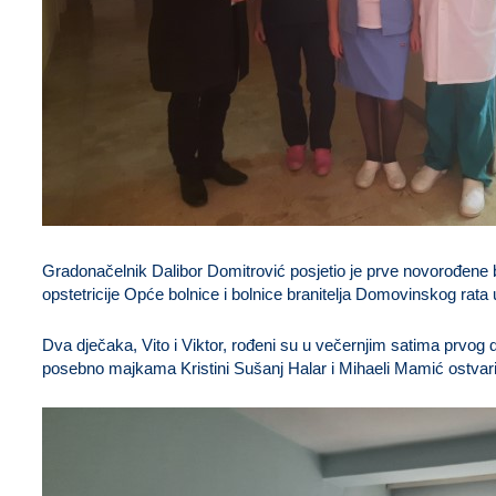
Gradonačelnik Dalibor Domitrović posjetio je prve novorođene b
opstetricije Opće bolnice i bolnice branitelja Domovinskog rata 
Dva dječaka, Vito i Viktor, rođeni su u večernjim satima prvog 
posebno majkama Kristini Sušanj Halar i Mihaeli Mamić ostvaril