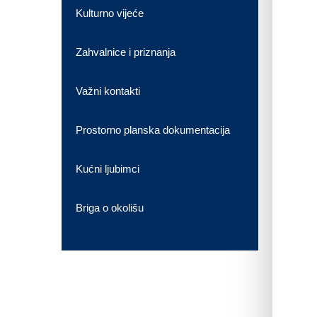
Kulturno vijeće
Zahvalnice i priznanja
Važni kontakti
Prostorno planska dokumentacija
Kućni ljubimci
Briga o okolišu