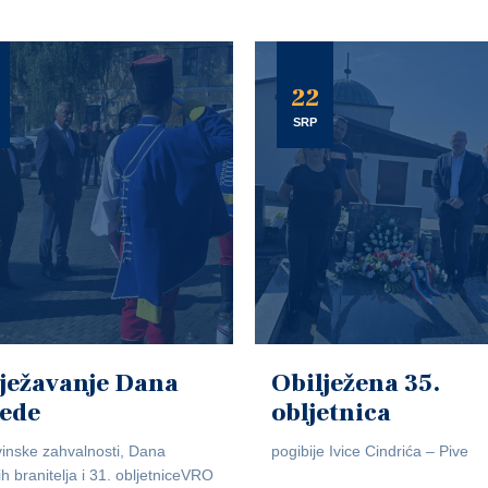
22
SRP
ježavanje Dana
Obilježena 35.
jede
obljetnica
inske zahvalnosti, Dana
pogibije Ivice Cindrića – Pive
ih branitelja i 31. obljetniceVRO