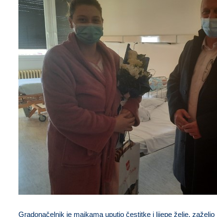
Gradonačelnik je majkama uputio čestitke i lijepe želje, zažel