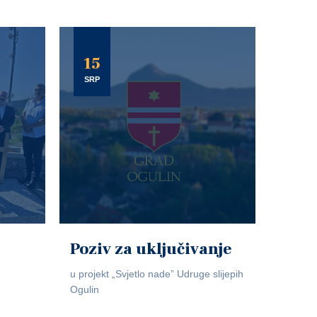
15
SRP
Poziv za uključivanje
u projekt „Svjetlo nade” Udruge slijepih
Ogulin