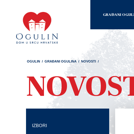
GRAĐANI OGUL
OGULIN
/
GRAĐANI OGULINA
/
NOVOSTI
/
NOVOS
IZBORI