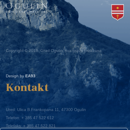
Copyright © 2018. Grad Ogulin, sva prava pridržana.
Design by
EA93
Kontakt
Ured: Ulica B.Frankopana 11, 47300 Ogulin
Telefon:
+ 385 47 522 612
Telefaks:
+ 385 47 522 821
E-mail:
grad-ogulin@ogulin.hr