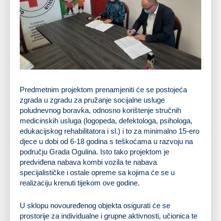
Predmetnim projektom prenamjeniti će se postojeća
zgrada u zgradu za pružanje socijalne usluge
poludnevnog boravka, odnosno korištenje stručnih
medicinskih usluga (logopeda, defektologa, psihologa,
edukacijskog rehabilitatora i sl.) i to za minimalno 15-ero
djece u dobi od 6-18 godina s teškoćama u razvoju na
području Grada Ogulina. Isto tako projektom je
predviđena nabava kombi vozila te nabava
specijalističke i ostale opreme sa kojima će se u
realizaciju krenuti tijekom ove godine.
U sklopu novouređenog objekta osigurati će se
prostorije za individualne i grupne aktivnosti, učionica te