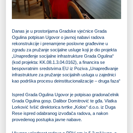
Danas je u prostorijama Gradske vjećnice Grada
Ogulina potpisan Ugovor o javnoj nabavi radova
rekonstrukcije i prenamjene poslovne građevine u
zgradu za pružanje socijalne usluge koji je dio projekta
„Unapređenje socijalne infrastrukture Grada Ogulina“
(kod projekta: KK.08.1.3.04.0162), a financira se
bespovratnim sredstvima EU iz Poziva „Unapređivanje
infrastrukture za pružanje socijalnih usluga u zajednici
kao podrška procesu deinstitucionalizacije – druga faza“
Ispred Grada Ogulina Ugovor je potpisao gradonačelnik
Grada Ogulina gosp. Dalibor Domitrović te gđa. Vlatka
Lorković Ivšić direktorica tvrtke „Kolos“ d.o.o. iz Duga
Rese ispred odabranog izvođača radova, a nakon
provedenog postupka javne nabave.