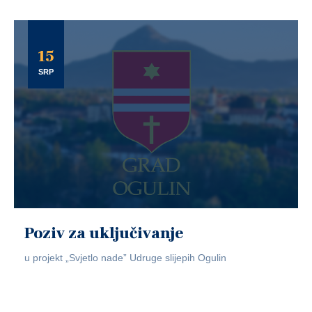
15
SRP
Poziv za uključivanje
u projekt „Svjetlo nade” Udruge slijepih Ogulin