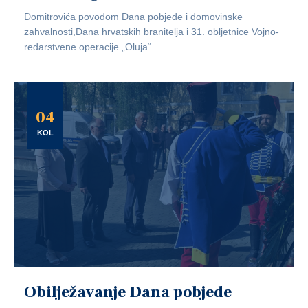
Domitrovića povodom Dana pobjede i domovinske
zahvalnosti,Dana hrvatskih branitelja i 31. obljetnice Vojno-
redarstvene operacije „Oluja“
04
KOL
Obilježavanje Dana pobjede