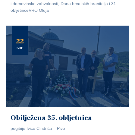
i domovinske zahvalnosti, Dana hrvatskih branitelja i 31.
obljetniceVRO Oluja
22
SRP
Obilježena 35. obljetnica
pogibije Ivice Cindrića – Pive