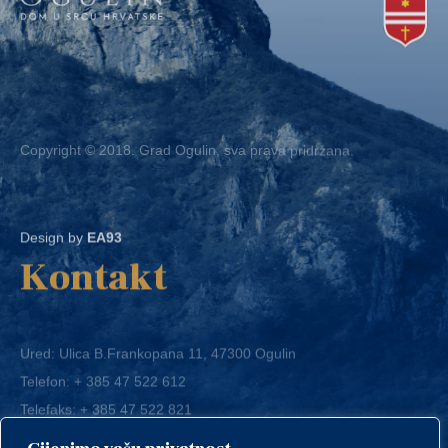
Copyright © 2018. Grad Ogulin, sva prava pridržana.
Design by
EA93
Kontakt
Ured: Ulica B.Frankopana 11, 47300 Ogulin
Telefon:
+ 385 47 522 612
Telefaks:
+ 385 47 522 821
E-mail:
grad-ogulin@ogulin.hr