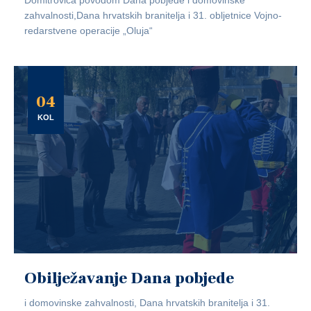
Domitrovića povodom Dana pobjede i domovinske
zahvalnosti,Dana hrvatskih branitelja i 31. obljetnice Vojno-
redarstvene operacije „Oluja“
04
KOL
Obilježavanje Dana pobjede
i domovinske zahvalnosti, Dana hrvatskih branitelja i 31.