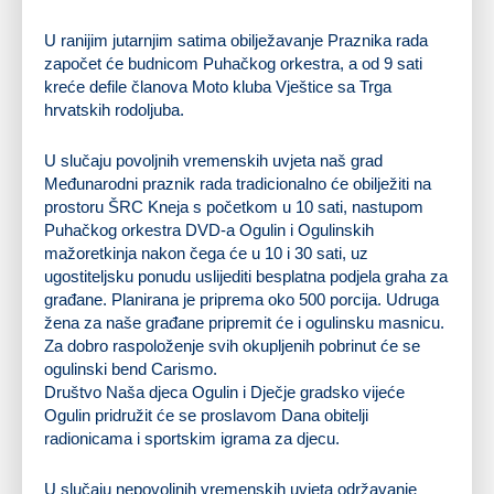
U ranijim jutarnjim satima obilježavanje Praznika rada
započet će budnicom Puhačkog orkestra, a od 9 sati
kreće defile članova Moto kluba Vještice sa Trga
hrvatskih rodoljuba.
U slučaju povoljnih vremenskih uvjeta naš grad
Međunarodni praznik rada tradicionalno će obilježiti na
prostoru ŠRC Kneja s početkom u 10 sati, nastupom
Puhačkog orkestra DVD-a Ogulin i Ogulinskih
mažoretkinja nakon čega će u 10 i 30 sati, uz
ugostiteljsku ponudu uslijediti besplatna podjela graha za
građane. Planirana je priprema oko 500 porcija. Udruga
žena za naše građane pripremit će i ogulinsku masnicu.
Za dobro raspoloženje svih okupljenih pobrinut će se
ogulinski bend Carismo.
Društvo Naša djeca Ogulin i Dječje gradsko vijeće
Ogulin pridružit će se proslavom Dana obitelji
radionicama i sportskim igrama za djecu.
U slučaju nepovoljnih vremenskih uvjeta održavanje