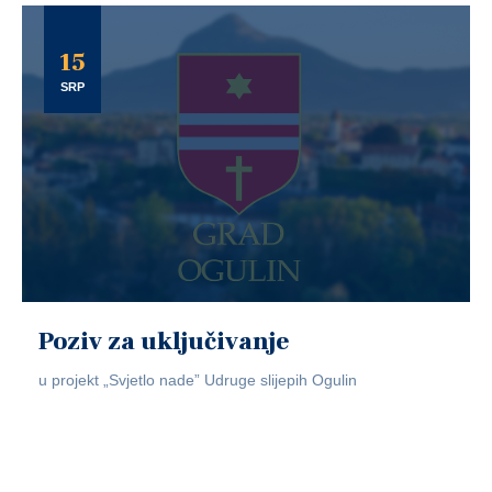
15
SRP
Poziv za uključivanje
u projekt „Svjetlo nade” Udruge slijepih Ogulin