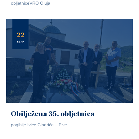
obljetniceVRO Oluja
22
SRP
Obilježena 35. obljetnica
pogibije Ivice Cindrića – Pive