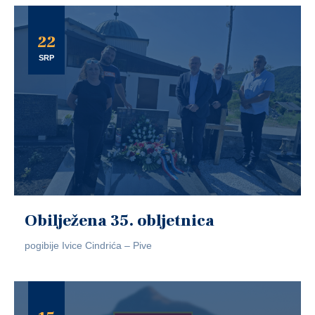
22
SRP
Obilježena 35. obljetnica
pogibije Ivice Cindrića – Pive