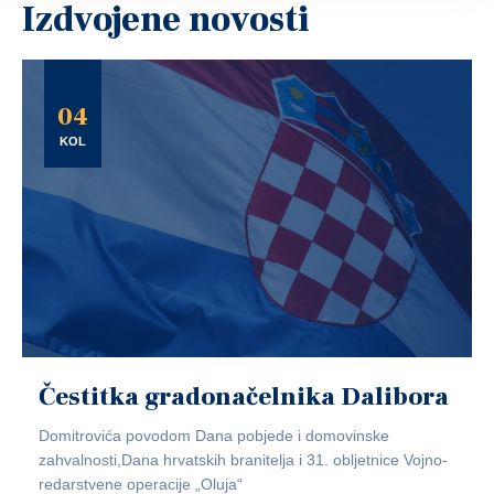
Izdvojene novosti
04
KOL
Čestitka gradonačelnika Dalibora
Domitrovića povodom Dana pobjede i domovinske
zahvalnosti,Dana hrvatskih branitelja i 31. obljetnice Vojno-
redarstvene operacije „Oluja“