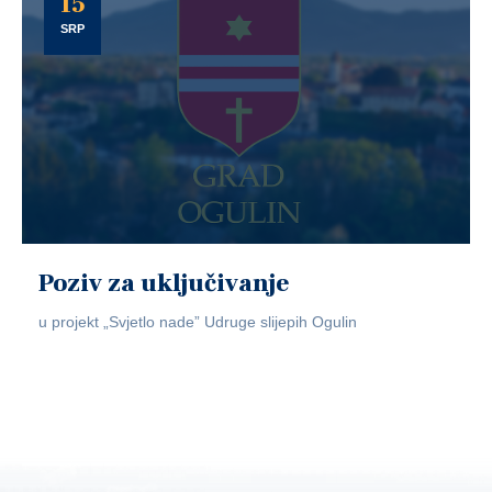
15
SRP
Poziv za uključivanje
u projekt „Svjetlo nade” Udruge slijepih Ogulin