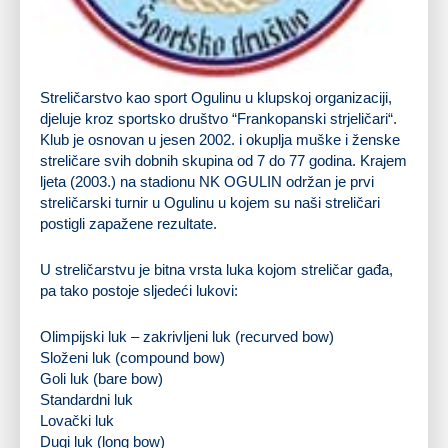
Streličarstvo kao sport Ogulinu u klupskoj organizaciji,
djeluje kroz sportsko društvo “
Frankopanski strjeličari
“.
Klub je osnovan u jesen 2002. i okuplja muške i ženske
streličare svih dobnih skupina od 7 do 77 godina. Krajem
ljeta (2003.) na stadionu NK OGULIN održan je prvi
streličarski turnir u Ogulinu u kojem su naši streličari
postigli zapažene rezultate.
U streličarstvu je bitna vrsta luka kojom streličar gađa,
pa tako postoje sljedeći lukovi:
Olimpijski luk – zakrivljeni luk
(recurved bow)
Složeni luk
(compound bow)
Goli luk
(bare bow)
Standardni luk
Lovački luk
Dugi luk
(long bow)