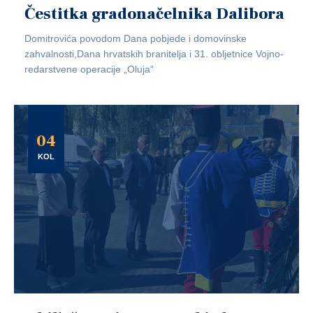
Čestitka gradonačelnika Dalibora
Domitrovića povodom Dana pobjede i domovinske
zahvalnosti,Dana hrvatskih branitelja i 31. obljetnice Vojno-
redarstvene operacije „Oluja“
04
KOL