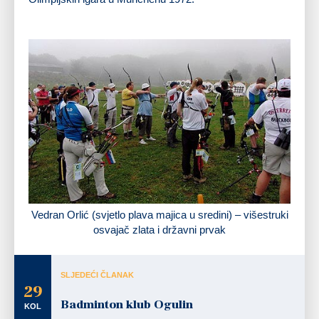
Vedran Orlić (svjetlo plava majica u sredini) – višestruki
osvajač zlata i državni prvak
SLJEDEĆI ČLANAK
29
Badminton klub Ogulin
KOL