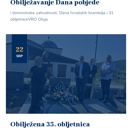
Obilježavanje Dana pobjede
i domovinske zahvalnosti, Dana hrvatskih branitelja i 31.
obljetniceVRO Oluja
22
SRP
Obilježena 35. obljetnica