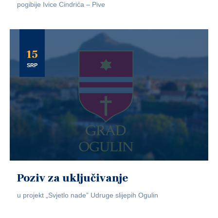
pogibije Ivice Cindrića – Pive
15
SRP
Poziv za uključivanje
u projekt „Svjetlo nade” Udruge slijepih Ogulin