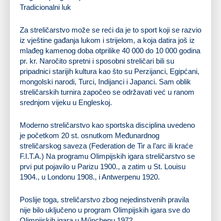
Tradicionalni luk
Za streličarstvo može se reći da je to sport koji se razvio
iz vještine gađanja lukom i strijelom, a koja datira još iz
mlađeg kamenog doba otprilike 40 000 do 10 000 godina
pr. kr. Naročito spretni i sposobni streličari bili su
pripadnici starijih kultura kao što su Perzijanci, Egipćani,
mongolski narodi, Turci, Indijanci i Japanci. Sam oblik
streličarskih turnira započeo se održavati već u ranom
srednjom vijeku u Engleskoj.
Moderno streličarstvo kao sportska disciplina uvedeno
je početkom 20 st. osnutkom Međunardnog
streličarskog saveza (Federation de Tir a l’arc ili kraće
F.I.T.A.) Na programu Olimpijskih igara streličarstvo se
prvi put pojavilo u Parizu 1900., a zatim u St. Louisu
1904., u Londonu 1908., i Antwerpenu 1920.
Poslije toga, streličarstvo zbog nejedinstvenih pravila
nije bilo uključeno u program Olimpijskih igara sve do
Olimpijskih igara u Műnchenu 1972.