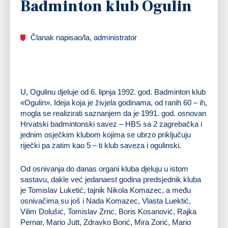
Badminton klub Ogulin
Članak napisao/la, administrator
U, Ogulinu djeluje od 6. lipnja
1992
. god.
Badminton klub
«Ogulin»
. Ideja koja je živjela godinama, od ranih 60 – ih,
mogla se realizirati saznanjem da je 1991. god. osnovan
Hrvatski badmintonski savez – HBS sa 2 zagrebačka i
jednim osječkim klubom kojima se ubrzo priključuju
riječki pa zatim kao 5 – ti klub saveza i ogulinski.
Od osnivanja do danas organi kluba djeluju u istom
sastavu, dakle već jedanaest godina predsjednik kluba
je Tomislav Luketić, tajnik Nikola Komazec, a među
osnivačima su još i Nada Komazec, Vlasta Luektić,
Vilim Dolušić, Tomislav Zrnc, Boris Kosanović, Rajka
Pernar, Mario Jutt, Zdravko Borić, Mira Zorić, Mario