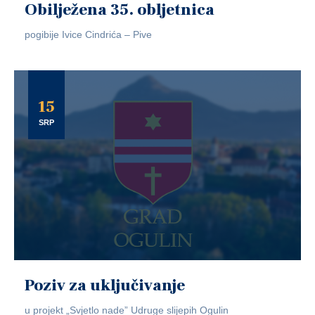
Obilježena 35. obljetnica
pogibije Ivice Cindrića – Pive
15
SRP
Poziv za uključivanje
u projekt „Svjetlo nade” Udruge slijepih Ogulin