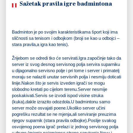
Sažetak pravila igre badmintona
Badminton je po svojim karakteristikama šport koji ima
sličnosti sa tenisom i odbojkom (broji se kao u odbojci –
stara pravila,a igra kao tenis).
Žrijebom se odredi tko će servirati.Igra započinje tako da
server iz svog desnog servisnog polja servira suparniku
u dijagonalno servisno polje i pri tome i server i primatelj
moraju se nalaziti unutar servisnih polja i nesmiju doticati
linije.Nakon što je servis izveden igrači se mogu
slobodno kretati po cijelom terenu.Server nesmije
poskakivati.Servis se izvodi ispod visine struka
(kuka),dakle izrazito odozdola.U badmintonu samo
server može osvajati poene.Ukoliko server učini
pogrešku rezultat se ne mjenja,ali serviranje preuzima
njegov suparnik (stara pravila odbojke).Poslije svakog
osvojenog poena igrač prelazi iz jednog servisnog polja
u drugo (mjenja naizmjence strane serviranja,lijevu i