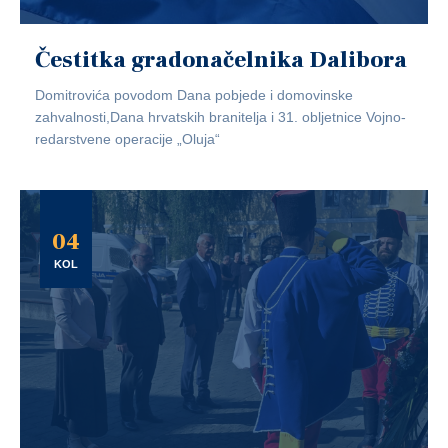
Čestitka gradonačelnika Dalibora
Domitrovića povodom Dana pobjede i domovinske
zahvalnosti,Dana hrvatskih branitelja i 31. obljetnice Vojno-
redarstvene operacije „Oluja“
04
KOL