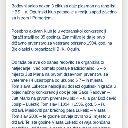
Bodovni saldo nakon 3 ciklusa daje plasman na rang listi
HBS – a. Ogulinski klub potpao je u regiju zapad zajedno
sa Istrom i Primorjem.
Posebno aktivan Klub je u
veteranskoj konkurenciji
(igrači stariji od 35 godina). Zanimljivo je da je prvo
državno prvenstvo za veterane održano 1994. god. na
Bjelolasici
u organizaciji B. K. Ogulin.
Od tada pa sve do danas redovito se organizira to
natjecanje i već pomalo postaje tradicionalno. 6 – o
mjesto Jutt Maria na prvom državnom prvenstvu za
veterane i 4 uzastopna od ukupno 6 7 – ih mjesta
Tomislava Luketića najbolji su dosezi ogulinskih igrača u
pojedinačnoj konkurenciji dok je par Saks Radovan –
Jutt Mario na prvom prvenstvu bio 4 – ti, a par Božićević
Josip – Luektić Tomislav i 1994. i 1996. god. 5 – i u
državi. Mješoviti par bračnog para Luketić – Vlasta i
Tomislav 2000 – te godine osvaja izvrsno 2. mjesto u
državi. Te iste godine Vlasta Luketić osvaja brončanu