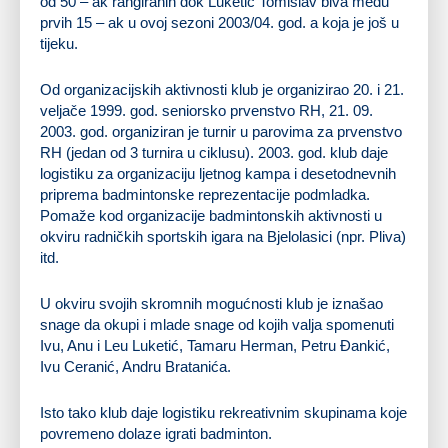
od 50 – ak rangiranih dok Luketić Tomislav biva među
prvih 15 – ak u ovoj sezoni 2003/04. god. a koja je još u
tijeku.
Od organizacijskih aktivnosti klub je organizirao 20. i 21.
veljače 1999. god. seniorsko prvenstvo RH, 21. 09.
2003. god. organiziran je turnir u parovima za prvenstvo
RH (jedan od 3 turnira u ciklusu). 2003. god. klub daje
logistiku za organizaciju ljetnog kampa i desetodnevnih
priprema badmintonske reprezentacije podmladka.
Pomaže kod organizacije badmintonskih aktivnosti u
okviru radničkih sportskih igara na Bjelolasici (npr. Pliva)
itd.
U okviru svojih skromnih mogućnosti klub je iznašao
snage da okupi i mlade snage od kojih valja spomenuti
Ivu, Anu i Leu Luketić, Tamaru Herman, Petru Đankić,
Ivu Ceranić, Andru Bratanića.
Isto tako klub daje logistiku rekreativnim skupinama koje
povremeno dolaze igrati badminton.