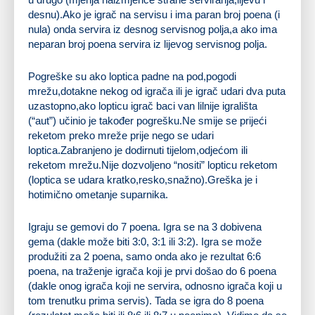
desnu).Ako je igrač na servisu i ima paran broj poena (i
nula) onda servira iz desnog servisnog polja,a ako ima
neparan broj poena servira iz lijevog servisnog polja.
Pogreške su ako loptica padne na pod,pogodi
mrežu,dotakne nekog od igrača ili je igrač udari dva puta
uzastopno,ako lopticu igrač baci van lilnije igrališta
(“aut”) učinio je također pogrešku.Ne smije se prijeći
reketom preko mreže prije nego se udari
loptica.Zabranjeno je dodirnuti tijelom,odjećom ili
reketom mrežu.Nije dozvoljeno “nositi” lopticu reketom
(loptica se udara kratko,resko,snažno).Greška je i
hotimično ometanje suparnika.
Igraju se gemovi do 7 poena. Igra se na 3 dobivena
gema (dakle može biti 3:0, 3:1 ili 3:2). Igra se može
produžiti za 2 poena, samo onda ako je rezultat 6:6
poena, na traženje igrača koji je prvi došao do 6 poena
(dakle onog igrača koji ne servira, odnosno igrača koji u
tom trenutku prima servis). Tada se igra do 8 poena