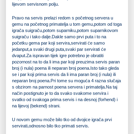
lijevom servisnom polju.
Pravo na servis prelazi redom s početnog servera u
gemu na početnog primatelja u tom gemu,potom od toga
igrača suigraču,potom suparniku,potom suparnikovom
suigraču i tako dalje.Dakle samo prvi puta i to na
početku gema par koji servira,servirati će samo
jedanput,a svaki drugi puta,svaki par servirati će
dvaput.Za ispravan tijek igre potrebno je obratiti
pozornost na to da li ima par koji preuzima servis paran
broj (i nula) poena ili neparan broj poena.Isto tako gleda
se i par koji prima servis da li ima paran broj (i nula) ili
neparan broj poena.Pri tome su moguća 4 razna slučaja
s obzirom na parnost poena servera i primatelja.Na taj
način postignuto je to da svako svakome servira i
svatko od svakoga prima servis i na desnoj (forhend) i
na lijevoj (bekend) strani.
U novom gemu može bilo tko od dvojice igrača prvi
servirati,odnosno bilo tko primati servis.