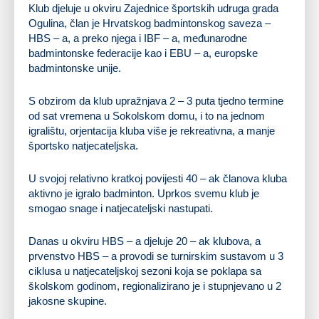
Klub djeluje u okviru Zajednice športskih udruga grada
Ogulina, član je Hrvatskog badmintonskog saveza –
HBS – a, a preko njega i IBF – a, međunarodne
badmintonske federacije kao i EBU – a, europske
badmintonske unije.
S obzirom da klub upražnjava 2 – 3 puta tjedno termine
od sat vremena u Sokolskom domu, i to na jednom
igralištu, orjentacija kluba više je rekreativna, a manje
športsko natjecateljska.
U svojoj relativno kratkoj povijesti 40 – ak članova kluba
aktivno je igralo badminton. Uprkos svemu klub je
smogao snage i natjecateljski nastupati.
Danas u okviru HBS – a djeluje 20 – ak klubova, a
prvenstvo HBS – a provodi se turnirskim sustavom u 3
ciklusa u natjecateljskoj sezoni koja se poklapa sa
školskom godinom, regionalizirano je i stupnjevano u 2
jakosne skupine.