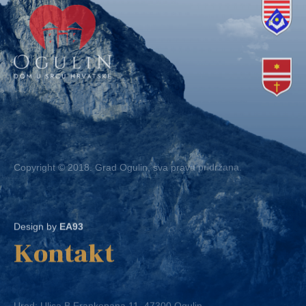
Copyright © 2018. Grad Ogulin, sva prava pridržana.
Design by
EA93
Kontakt
Ured: Ulica B.Frankopana 11, 47300 Ogulin
Telefon:
+ 385 47 522 612