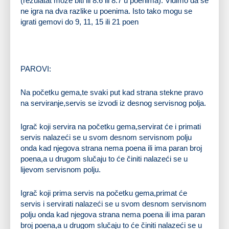
(rezulatat može biti ili 8:6 ili 8:7 u poenima). Vidimo da se
ne igra na dva razlike u poenima. Isto tako mogu se
igrati gemovi do 9, 11, 15 ili 21 poen
PAROVI:
Na početku gema,te svaki put kad strana stekne pravo
na serviranje,servis se izvodi iz desnog servisnog polja.
Igrač koji servira na početku gema,servirat će i primati
servis nalazeći se u svom desnom servisnom polju
onda kad njegova strana nema poena ili ima paran broj
poena,a u drugom slučaju to će činiti nalazeći se u
lijevom servisnom polju.
Igrač koji prima servis na početku gema,primat će
servis i servirati nalazeći se u svom desnom servisnom
polju onda kad njegova strana nema poena ili ima paran
broj poena,a u drugom slučaju to će činiti nalazeći se u