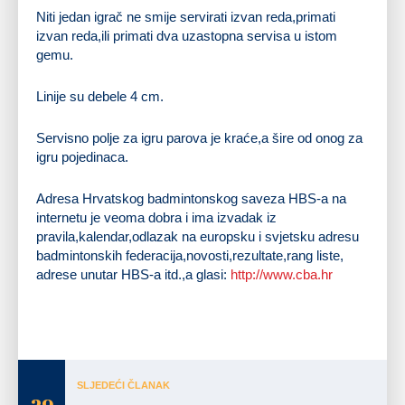
Niti jedan igrač ne smije servirati izvan reda,primati
izvan reda,ili primati dva uzastopna servisa u istom
gemu.
Linije su debele 4 cm.
Servisno polje za igru parova je kraće,a šire od onog za
igru pojedinaca.
Adresa Hrvatskog badmintonskog saveza HBS-a na
internetu je veoma dobra i ima izvadak iz
pravila,kalendar,odlazak na europsku i svjetsku adresu
badmintonskih federacija,novosti,rezultate,rang liste,
adrese unutar HBS-a itd.,a glasi:
http://www.cba.hr
Tomislav Luketić, dipl.inž.
SLJEDEĆI ČLANAK