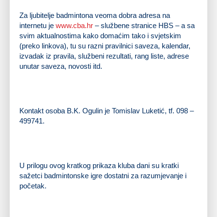
Za ljubitelje badmintona veoma dobra adresa na
internetu je
www.cba.hr
– službene stranice HBS – a sa
svim aktualnostima kako domaćim tako i svjetskim
(preko linkova), tu su razni pravilnici saveza, kalendar,
izvadak iz pravila, službeni rezultati, rang liste, adrese
unutar saveza, novosti itd.
Kontakt osoba B.K. Ogulin je Tomislav Luketić, tf. 098 –
499741.
U prilogu ovog kratkog prikaza kluba dani su kratki
sažetci badmintonske igre dostatni za razumjevanje i
početak.