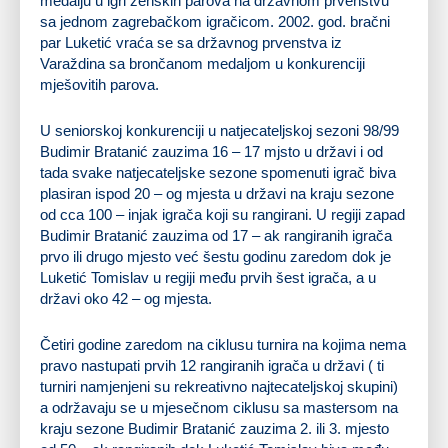
medalju u igri ženskih parova na državnom prvenstvu
sa jednom zagrebačkom igračicom. 2002. god. bračni
par Luketić vraća se sa državnog prvenstva iz
Varaždina sa brončanom medaljom u konkurenciji
mješovitih parova.
U seniorskoj konkurenciji u natjecateljskoj sezoni 98/99
Budimir Bratanić zauzima 16 – 17 mjsto u državi i od
tada svake natjecateljske sezone spomenuti igrač biva
plasiran ispod 20 – og mjesta u državi na kraju sezone
od cca 100 – injak igrača koji su rangirani. U regiji zapad
Budimir Bratanić zauzima od 17 – ak rangiranih igrača
prvo ili drugo mjesto već šestu godinu zaredom dok je
Luketić Tomislav u regiji među prvih šest igrača, a u
državi oko 42 – og mjesta.
Četiri godine zaredom na ciklusu turnira na kojima nema
pravo nastupati prvih 12 rangiranih igrača u državi ( ti
turniri namjenjeni su rekreativno najtecateljskoj skupini)
a održavaju se u mjesečnom ciklusu sa mastersom na
kraju sezone Budimir Bratanić zauzima 2. ili 3. mjesto