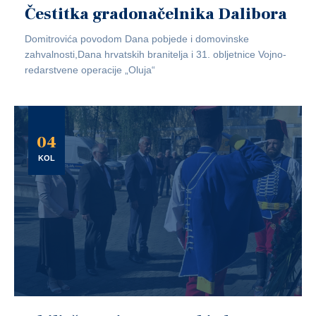
Čestitka gradonačelnika Dalibora
Domitrovića povodom Dana pobjede i domovinske
zahvalnosti,Dana hrvatskih branitelja i 31. obljetnice Vojno-
redarstvene operacije „Oluja“
04
KOL