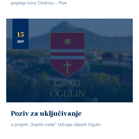
pogibije Ivice Cindrića – Pive
15
SRP
Poziv za uključivanje
u projekt „Svjetlo nade” Udruge slijepih Ogulin