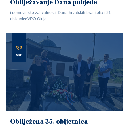
Obilježavanje Dana pobjede
i domovinske zahvalnosti, Dana hrvatskih branitelja i 31.
obljetniceVRO Oluja
22
SRP
Obilježena 35. obljetnica