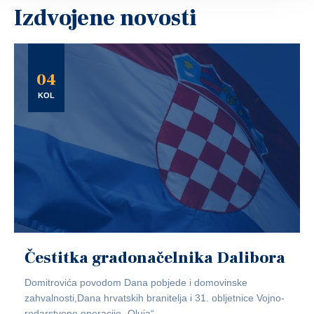
Izdvojene novosti
04
KOL
Čestitka gradonačelnika Dalibora
Domitrovića povodom Dana pobjede i domovinske
zahvalnosti,Dana hrvatskih branitelja i 31. obljetnice Vojno-
redarstvene operacije „Oluja“