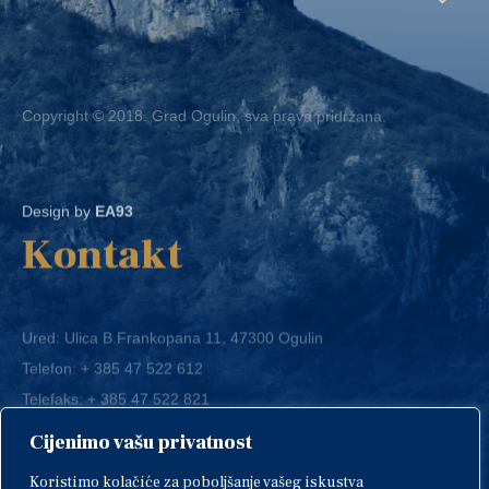
Copyright © 2018. Grad Ogulin, sva prava pridržana.
Design by
EA93
Kontakt
Ured: Ulica B.Frankopana 11, 47300 Ogulin
Telefon:
+ 385 47 522 612
Telefaks:
+ 385 47 522 821
E-mail:
grad-ogulin@ogulin.hr
Cijenimo vašu privatnost
OIB: 58264108511
Koristimo kolačiće za poboljšanje vašeg iskustva