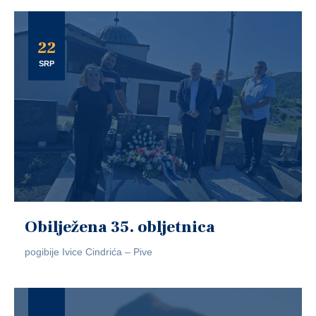
22
SRP
Obilježena 35. obljetnica
pogibije Ivice Cindrića – Pive