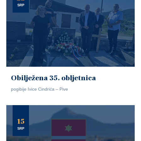
SRP
Obilježena 35. obljetnica
pogibije Ivice Cindrića – Pive
15
SRP