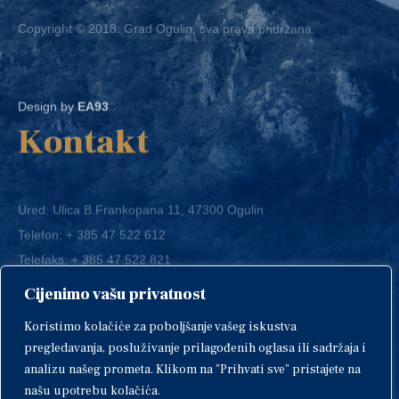
Copyright © 2018. Grad Ogulin, sva prava pridržana.
Design by
EA93
Kontakt
Ured: Ulica B.Frankopana 11, 47300 Ogulin
Telefon:
+ 385 47 522 612
Telefaks:
+ 385 47 522 821
E-mail:
grad-ogulin@ogulin.hr
Cijenimo vašu privatnost
OIB: 58264108511
Koristimo kolačiće za poboljšanje vašeg iskustva
IBAN: HR1424020061829700009
pregledavanja, posluživanje prilagođenih oglasa ili sadržaja i
analizu našeg prometa. Klikom na "Prihvati sve" pristajete na
našu upotrebu kolačića.