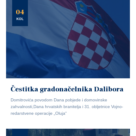
04
KOL
Čestitka gradonačelnika Dalibora
Domitrovića povodom Dana pobjede i domovinske
zahvalnosti,Dana hrvatskih branitelja i 31. obljetnice Vojno-
redarstvene operacije „Oluja“