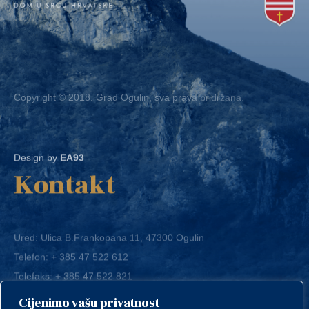
Copyright © 2018. Grad Ogulin, sva prava pridržana.
Design by
EA93
Kontakt
Ured: Ulica B.Frankopana 11, 47300 Ogulin
Telefon:
+ 385 47 522 612
Telefaks:
+ 385 47 522 821
E-mail:
grad-ogulin@ogulin.hr
Cijenimo vašu privatnost