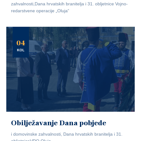
zahvalnosti,Dana hrvatskih branitelja i 31. obljetnice Vojno-
redarstvene operacije „Oluja“
04
KOL
Obilježavanje Dana pobjede
i domovinske zahvalnosti, Dana hrvatskih branitelja i 31.