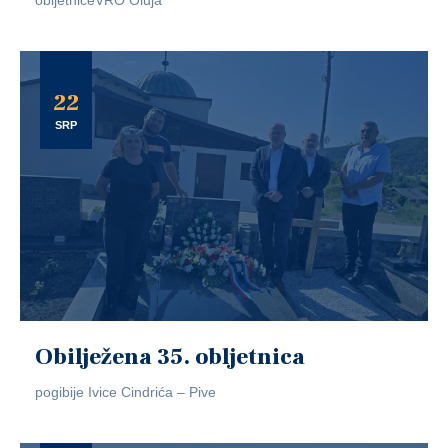
obljetniceVRO Oluja
22
SRP
Obilježena 35. obljetnica
pogibije Ivice Cindrića – Pive