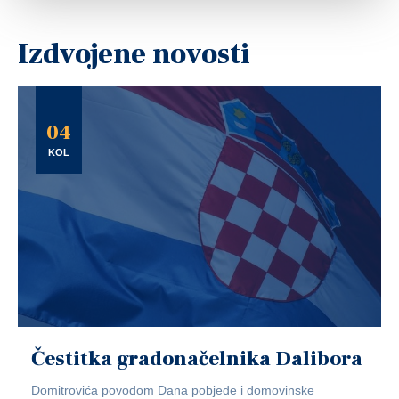
Izdvojene novosti
04
KOL
Čestitka gradonačelnika Dalibora
Domitrovića povodom Dana pobjede i domovinske