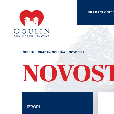
GRAĐANI OGUL
OGULIN
/
GRAĐANI OGULINA
/
NOVOSTI
/
NOVOS
IZBORI