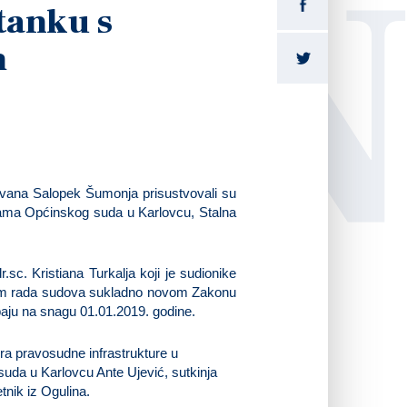
LI
tanku s
m
Ivana Salopek Šumonja prisustvovali su
ijama Općinskog suda u Karlovcu, Stalna
sc. Kristiana Turkalja koji je sudionike
jom rada sudova sukladno novom Zakonu
paju na snagu 01.01.2019. godine.
ora pravosudne infrastrukture u
suda u Karlovcu Ante Ujević, sutkinja
tnik iz Ogulina.