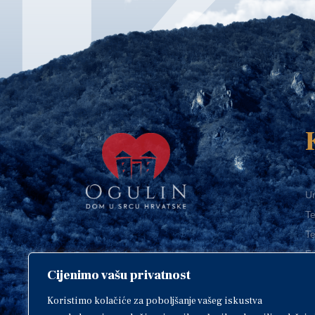
Ur
Te
Te
E-
Cijenimo vašu privatnost
O
Copyright © 2018. Grad Ogulin,
sva prava pridržana.
I
Koristimo kolačiće za poboljšanje vašeg iskustva