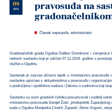
U
08
pravosuđa na sas
STU
gradonačelniko
Članak napisao/la, administrator
Gradonačelnik grada Ogulina Dalibor Domitrović i zamjenica 
radnom sastanku koji je održan 07.11.2018. godine u prostor
služba u Ogulinu.
Sastanak je sazvao državni tajnik u ministarstvu pravosuđa dr.
sastanka upoznao s aktualnostima u pravosuđu i organizaci
o područjima i sjedištima sudova i Zakonu o sudovima koji stu
Sastanku su osim gradskih čelnika prisustvovali i voditelj sekt
ministarstvu pravosuđa Danijel Žutić, predsjednik Županijskog 
suda u Ogulinu Marijanka Cindrić Županić i Boris Grgurić, odvje