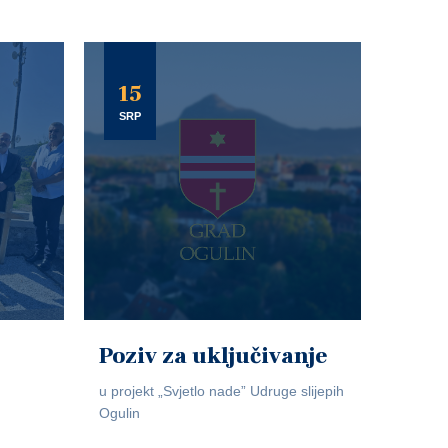
15
SRP
Poziv za uključivanje
u projekt „Svjetlo nade” Udruge slijepih
Ogulin