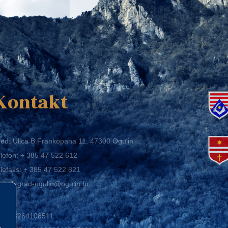
K
Kontakt
ed: Ulica B.Frankopana 11, 47300 Ogulin
lefon:
+ 385 47 522 612
lefaks:
+ 385 47 522 821
mail:
grad-ogulin@ogulin.hr
IB: 58264108511
BAN: HR1424020061829700009