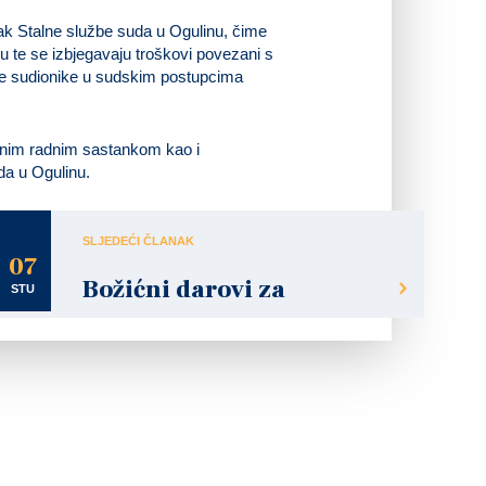
anak Stalne službe suda u Ogulinu, čime
 te se izbjegavaju troškovi povezani s
le sudionike u sudskim postupcima
žanim radnim sastankom kao i
da u Ogulinu.
SLJEDEĆI ČLANAK
07
Božićni darovi za
STU