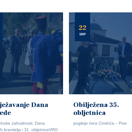
22
SRP
ježavanje Dana
Obilježena 35.
jede
obljetnica
inske zahvalnosti, Dana
pogibije Ivice Cindrića – Pive
ih branitelja i 31. obljetniceVRO