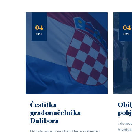
04
04
KOL
KOL
Čestitka
Obil
gradonačelnika
pob
Dalibora
i domov
hrvatsk
Domitrovića povodom Dana pobjede i