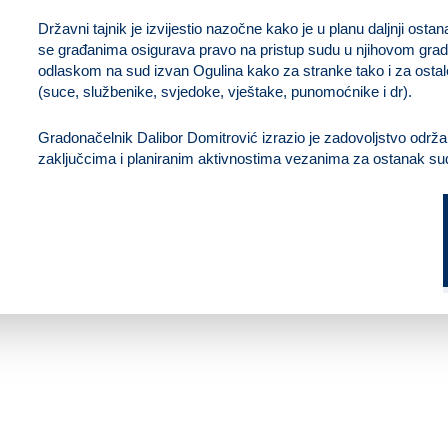
Državni tajnik je izvijestio nazočne kako je u planu daljnji ost
se građanima osigurava pravo na pristup sudu u njihovom gradu
odlaskom na sud izvan Ogulina kako za stranke tako i za osta
(suce, službenike, svjedoke, vještake, punomoćnike i dr).
Gradonačelnik Dalibor Domitrović izrazio je zadovoljstvo odr
zaključcima i planiranim aktivnostima vezanima za ostanak su