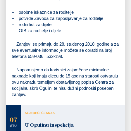
– osobne iskaznice za roditelje
– potvrde Zavoda za zapošljavanje za roditelje
– rodni list za dijete
– OIB za roditelje i dijete
Zahtjevi se primaju do 28. studenog 2018. godine a za
sve eventualne informacije možete se obratiti na broj
telefona 659-036 i 532-198.
Napominjemo da korisnici zajamčene minimalne
naknade koji imaju djecu do 15 godina starosti ostvaruju
ovu naknadu temeljem dostavljenog popisa Centra za
socijalnu skrb Ogulin, te nisu dužni podnositi poseban
zahtjev.
SLJEDEĆI ČLANAK
07
U Ogulinu inspekcija
STU