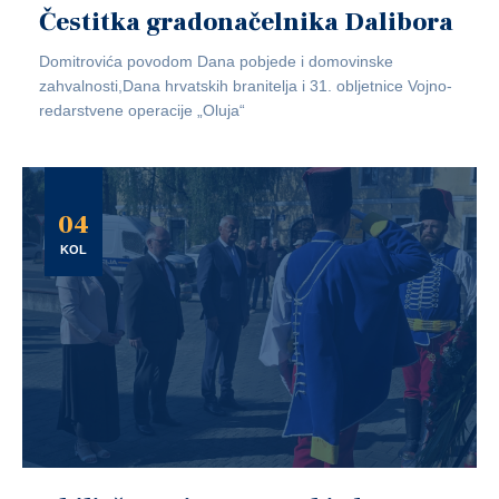
Čestitka gradonačelnika Dalibora
Domitrovića povodom Dana pobjede i domovinske
zahvalnosti,Dana hrvatskih branitelja i 31. obljetnice Vojno-
redarstvene operacije „Oluja“
04
KOL