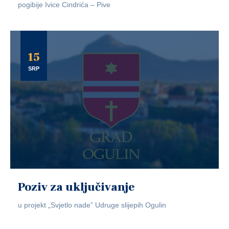
pogibije Ivice Cindrića – Pive
15
SRP
Poziv za uključivanje
u projekt „Svjetlo nade” Udruge slijepih Ogulin