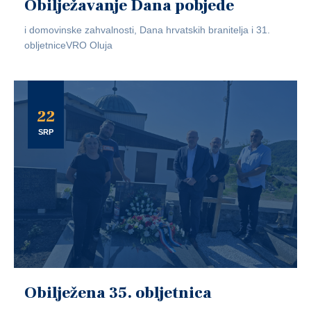
Obilježavanje Dana pobjede
i domovinske zahvalnosti, Dana hrvatskih branitelja i 31.
obljetniceVRO Oluja
22
SRP
Obilježena 35. obljetnica