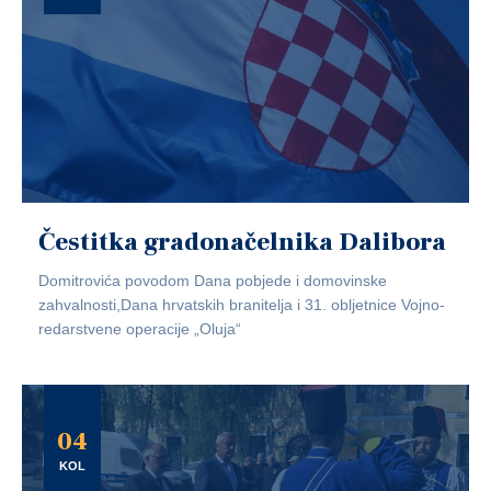
Čestitka gradonačelnika Dalibora
Domitrovića povodom Dana pobjede i domovinske
zahvalnosti,Dana hrvatskih branitelja i 31. obljetnice Vojno-
redarstvene operacije „Oluja“
04
KOL