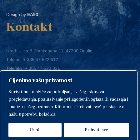
Design by
EA93
Kontakt
Ured: Ulica B.Frankopana 11, 47300 Ogulin
Telefon:
+ 385 47 522 612
Telefaks:
+ 385 47 522 821
E-mail:
grad-ogulin@ogulin.hr
Cijenimo vašu privatnost
OIB: 58264108511
Koristimo kolačiće za poboljšanje vašeg iskustva
IBAN: HR1424020061829700009
pregledavanja, posluživanje prilagođenih oglasa ili sadržaja i
analizu našeg prometa. Klikom na "Prihvati sve" pristajete na
našu upotrebu kolačića.
Uredi
Prihvati sve