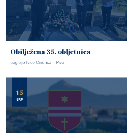
Obilježena 35. obljetnica
pogibije Ivice Cindrića – Pive
15
SRP