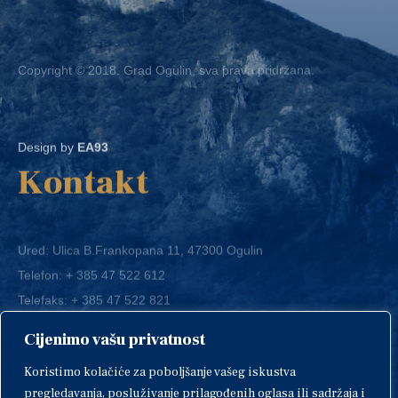
Copyright © 2018. Grad Ogulin, sva prava pridržana.
Design by
EA93
Kontakt
Ured: Ulica B.Frankopana 11, 47300 Ogulin
Telefon:
+ 385 47 522 612
Telefaks:
+ 385 47 522 821
E-mail:
grad-ogulin@ogulin.hr
Cijenimo vašu privatnost
OIB: 58264108511
Koristimo kolačiće za poboljšanje vašeg iskustva
IBAN: HR1424020061829700009
pregledavanja, posluživanje prilagođenih oglasa ili sadržaja i