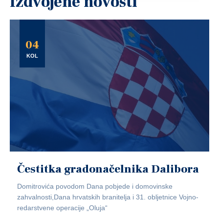
Izdvojene novosti
04
KOL
Čestitka gradonačelnika Dalibora
Domitrovića povodom Dana pobjede i domovinske
zahvalnosti,Dana hrvatskih branitelja i 31. obljetnice Vojno-
redarstvene operacije „Oluja“