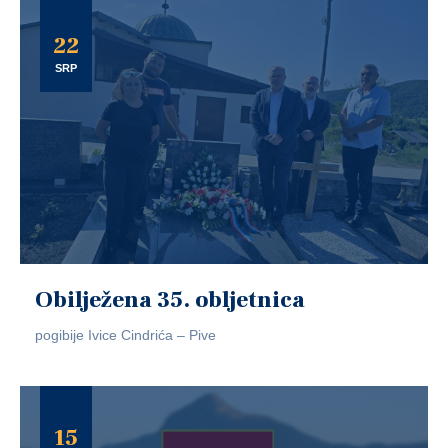
22
SRP
Obilježena 35. obljetnica
pogibije Ivice Cindrića – Pive
15