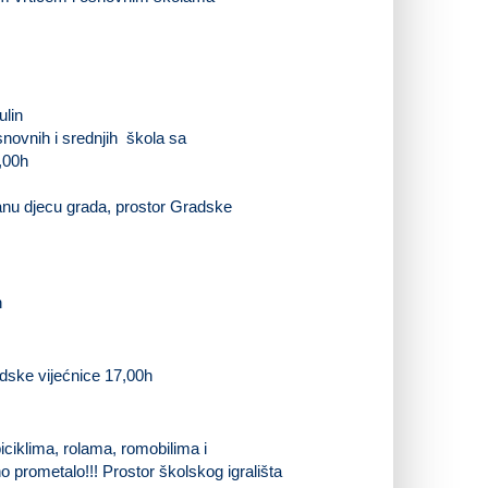
ulin
snovnih i srednjih škola sa
,00h
ranu djecu grada, prostor Gradske
n
adske vijećnice 17,00h
klima, rolama, romobilima i
 prometalo!!! Prostor školskog igrališta