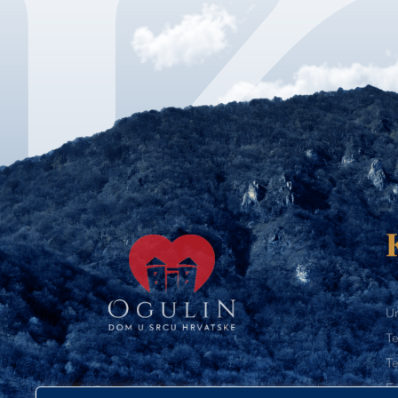
Ur
Te
Te
E-