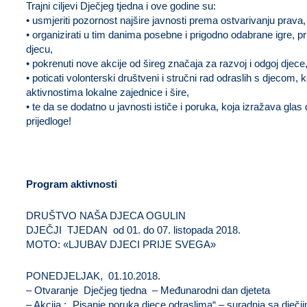
Trajni ciljevi Dječjeg tjedna i ove godine su:
• usmjeriti pozornost najšire javnosti prema ostvarivanju prava, 
• organizirati u tim danima posebne i prigodno odabrane igre, pri
djecu,
• pokrenuti nove akcije od šireg značaja za razvoj i odgoj djece
• poticati volonterski društveni i stručni rad odraslih s djecom, k
aktivnostima lokalne zajednice i šire,
• te da se dodatno u javnosti ističe i poruka, koja izražava glas
prijedloge!
Program aktivnosti
DRUŠTVO NAŠA DJECA OGULIN
DJEČJI TJEDAN od 01. do 07. listopada 2018.
MOTO: «LJUBAV DJECI PRIJE SVEGA»
PONEDJELJAK, 01.10.2018.
– Otvaranje Dječjeg tjedna – Međunarodni dan djeteta
– Akcija : „Pisanje poruka djece odraslima“ – suradnja sa dječ