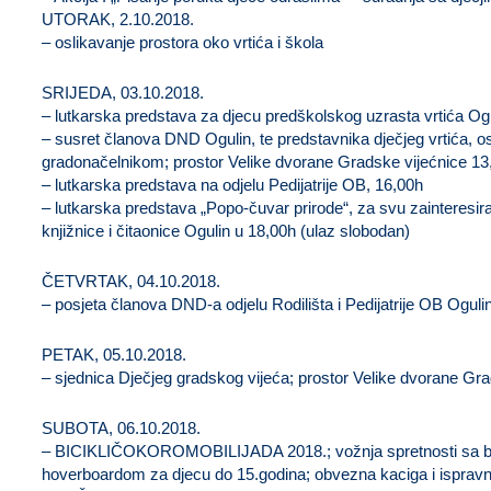
UTORAK, 2.10.2018.
– oslikavanje prostora oko vrtića i škola
SRIJEDA, 03.10.2018.
– lutkarska predstava za djecu predškolskog uzrasta vrtića Og
– susret članova DND Ogulin, te predstavnika dječjeg vrtića, o
gradonačelnikom; prostor Velike dvorane Gradske vijećnice 13
– lutkarska predstava na odjelu Pedijatrije OB, 16,00h
– lutkarska predstava „Popo-čuvar prirode“, za svu zainteresi
knjižnice i čitaonice Ogulin u 18,00h (ulaz slobodan)
ČETVRTAK, 04.10.2018.
– posjeta članova DND-a odjelu Rodilišta i Pedijatrije OB Oguli
PETAK, 05.10.2018.
– sjednica Dječjeg gradskog vijeća; prostor Velike dvorane Gr
SUBOTA, 06.10.2018.
– BICIKLIČOKOROMOBILIJADA 2018.; vožnja spretnosti sa bici
hoverboardom za djecu do 15.godina; obvezna kaciga i ispravno