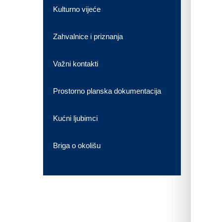
Kulturno vijeće
Zahvalnice i priznanja
Važni kontakti
Prostorno planska dokumentacija
Kućni ljubimci
Briga o okolišu