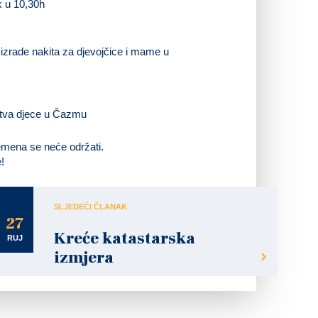
k u 10,30h
zrade nakita za djevojčice i mame u
štva djece u Čazmu
emena se neće održati.
!
SLJEDEĆI ČLANAK
27
Kreće katastarska
RUJ
izmjera