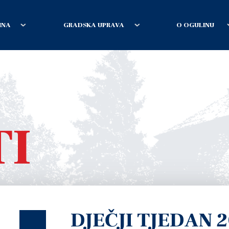
INA
GRADSKA UPRAVA
O OGULINU
TI
DJEČJI TJEDAN 2