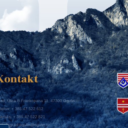
K
Kontakt
ed: Ulica B.Frankopana 11, 47300 Ogulin
lefon:
+ 385 47 522 612
lefaks:
+ 385 47 522 821
mail:
grad-ogulin@ogulin.hr