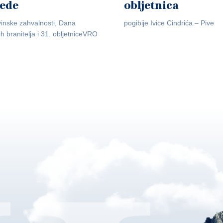
jede
obljetnica
inske zahvalnosti, Dana
pogibije Ivice Cindrića – Pive
ih branitelja i 31. obljetniceVRO