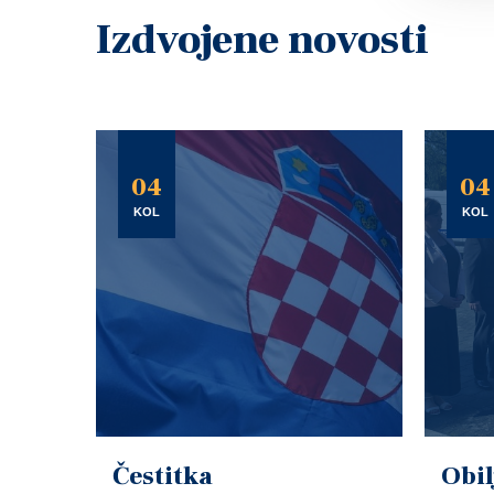
Izdvojene novosti
04
04
KOL
KOL
Čestitka
Obil