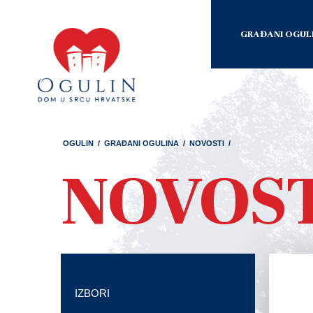
GRAĐANI OGUL
OGULIN
/
GRAĐANI OGULINA
/
NOVOSTI
/
NOVOS
IZBORI