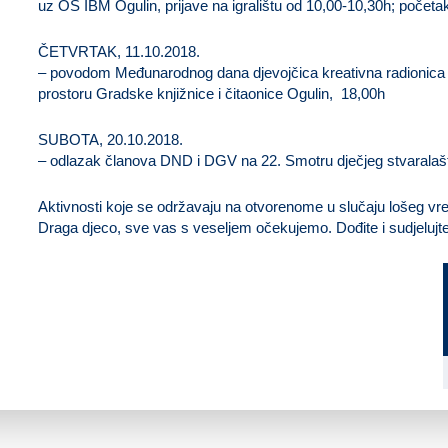
uz OŠ IBM Ogulin, prijave na igralištu od 10,00-10,30h; početa
ČETVRTAK, 11.10.2018.
– povodom Međunarodnog dana djevojčica kreativna radionica i
prostoru Gradske knjižnice i čitaonice Ogulin, 18,00h
SUBOTA, 20.10.2018.
– odlazak članova DND i DGV na 22. Smotru dječjeg stvarala
Aktivnosti koje se održavaju na otvorenome u slučaju lošeg vr
Draga djeco, sve vas s veseljem očekujemo. Dođite i sudjelujte