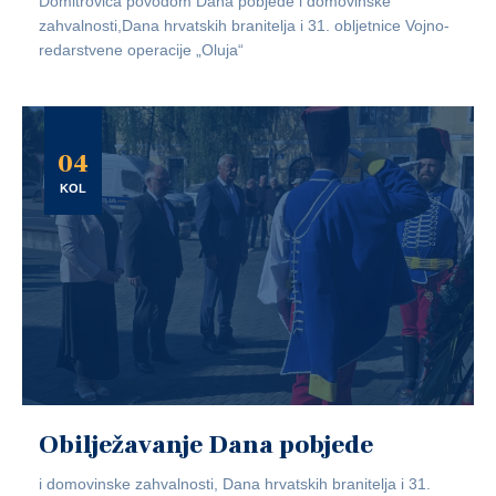
Domitrovića povodom Dana pobjede i domovinske
zahvalnosti,Dana hrvatskih branitelja i 31. obljetnice Vojno-
redarstvene operacije „Oluja“
04
KOL
Obilježavanje Dana pobjede
i domovinske zahvalnosti, Dana hrvatskih branitelja i 31.