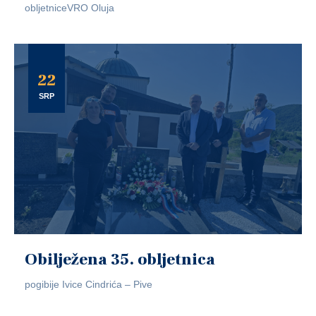
obljetniceVRO Oluja
22
SRP
Obilježena 35. obljetnica
pogibije Ivice Cindrića – Pive