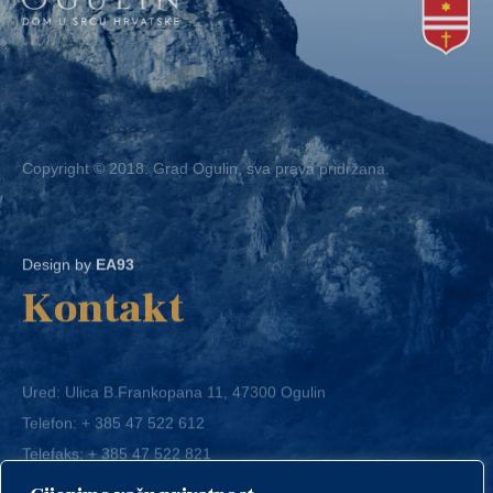
Copyright © 2018. Grad Ogulin, sva prava pridržana.
Design by
EA93
Kontakt
Ured: Ulica B.Frankopana 11, 47300 Ogulin
Telefon:
+ 385 47 522 612
Telefaks:
+ 385 47 522 821
E-mail:
grad-ogulin@ogulin.hr