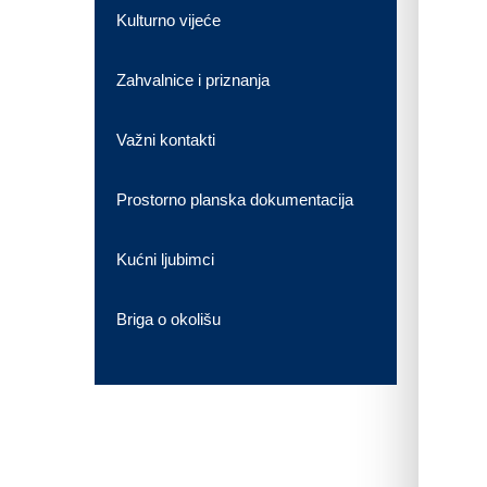
Kulturno vijeće
Zahvalnice i priznanja
Važni kontakti
Prostorno planska dokumentacija
Kućni ljubimci
Briga o okolišu