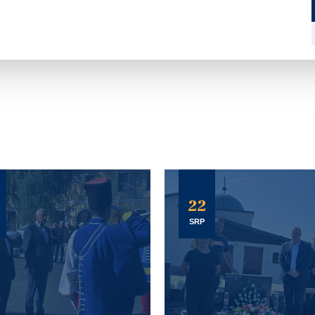
22
SRP