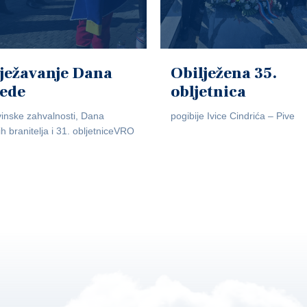
ježavanje Dana
Obilježena 35.
jede
obljetnica
inske zahvalnosti, Dana
pogibije Ivice Cindrića – Pive
ih branitelja i 31. obljetniceVRO