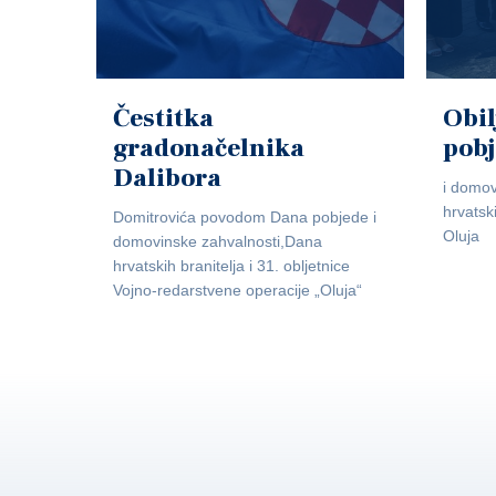
Čestitka
Obil
gradonačelnika
pob
Dalibora
i domov
hrvatsk
Domitrovića povodom Dana pobjede i
Oluja
domovinske zahvalnosti,Dana
hrvatskih branitelja i 31. obljetnice
Vojno-redarstvene operacije „Oluja“