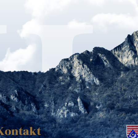
K
Kontakt
ed: Ulica B.Frankopana 11, 47300 Ogulin