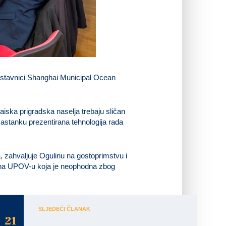
edstavnici Shanghai Municipal Ocean
aiska prigradska naselja trebaju sličan
sastanku prezentirana tehnologija rada
a, zahvaljuje Ogulinu na gostoprimstvu i
a na UPOV-u koja je neophodna zbog
SLJEDEĆI ČLANAK
21