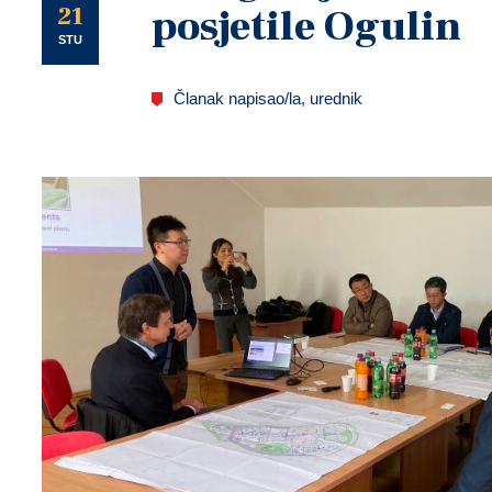
U
21
posjetile Ogulin
STU
Članak napisao/la, urednik