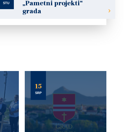
„Pametni projekti“
STU
grada
15
SRP