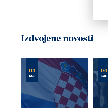
Izdvojene novosti
04
04
KOL
KOL