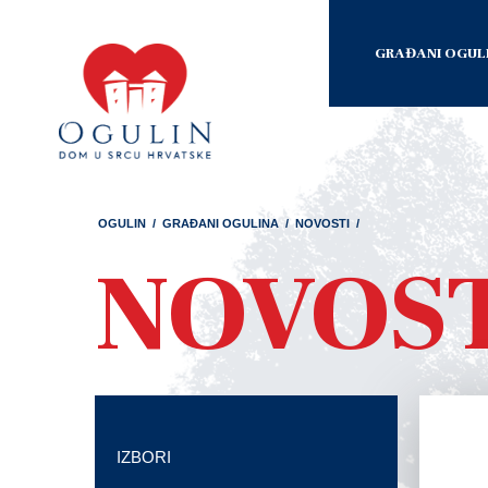
GRAĐANI OGUL
OGULIN
/
GRAĐANI OGULINA
/
NOVOSTI
/
NOVOS
IZBORI