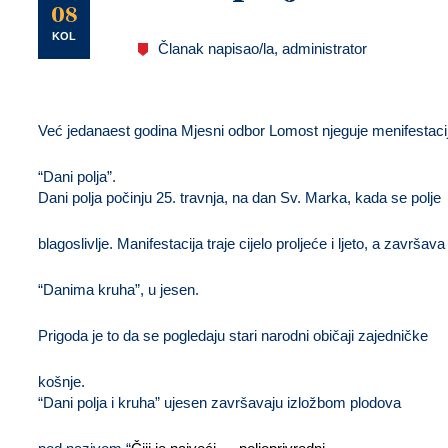
U
08
KOL
Članak napisao/la, administrator
Već jedanaest godina Mjesni odbor Lomost njeguje menifestaci
“Dani polja”
.
Dani polja počinju 25. travnja, na dan Sv. Marka, kada se polje
blagoslivlje. Manifestacija traje cijelo proljeće i ljeto, a završava
“Danima kruha”
, u jesen.
Prigoda je to da se pogledaju stari narodni običaji zajedničke
košnje.
“Dani polja i kruha” ujesen završavaju izložbom plodova