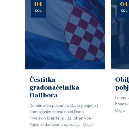
04
04
KOL
KOL
Čestitka
Obil
gradonačelnika
pob
Dalibora
i domov
hrvatsk
Domitrovića povodom Dana pobjede i
Oluja
domovinske zahvalnosti,Dana
hrvatskih branitelja i 31. obljetnice
Vojno-redarstvene operacije „Oluja“