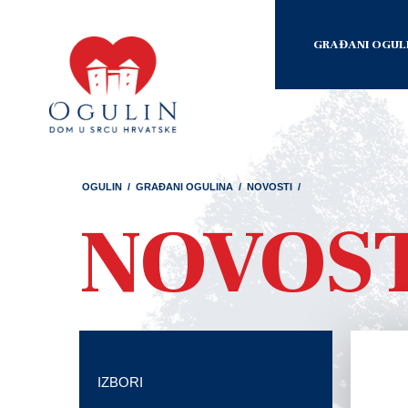
GRAĐANI OGUL
OGULIN
/
GRAĐANI OGULINA
/
NOVOSTI
/
NOVOS
IZBORI