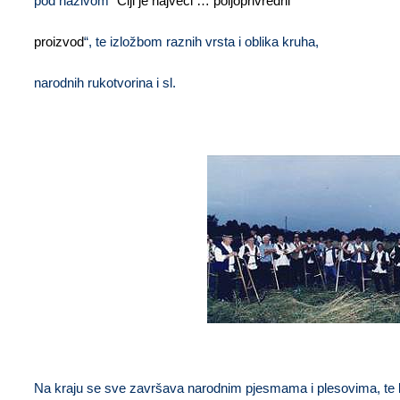
pod nazivom “
Čiji je najveći … poljoprivredni
proizvod
“, te izložbom raznih vrsta i oblika kruha,
narodnih rukotvorina i sl.
Zasluženi odmor na kraju košnje …
Na kraju se sve završava narodnim pjesmama i plesovima, te