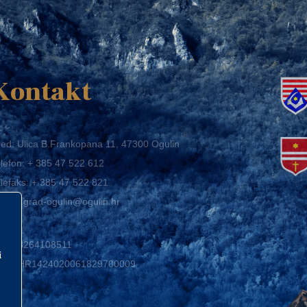
K
Kontakt
ed: Ulica B.Frankopana 11, 47300 Ogulin
lefon:
+ 385 47 522 612
lefaks:
+ 385 47 522 821
mail:
grad-ogulin@ogulin.hr
IB: 58264108511
BAN: HR1424020061829700009
i