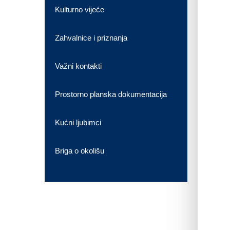
Kulturno vijeće
Zahvalnice i priznanja
Važni kontakti
Prostorno planska dokumentacija
Kućni ljubimci
Briga o okolišu