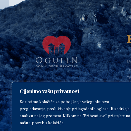
Ur
Te
Te
E-
Cijenimo vašu privatnost
O
Copyright © 2018. Grad Ogulin,
sva prava pridržana.
I
Koristimo kolačiće za poboljšanje vašeg iskustva
pregledavanja, posluživanje prilagođenih oglasa ili sadržaja 
analizu našeg prometa. Klikom na "Prihvati sve" pristajete na
našu upotrebu kolačića.
Design by
EA93