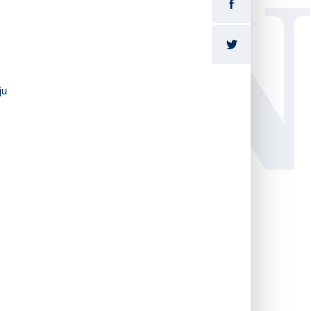
LI
ju