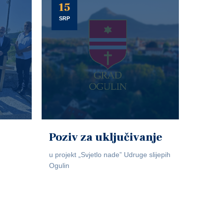
15
SRP
Poziv za uključivanje
u projekt „Svjetlo nade” Udruge slijepih
Ogulin