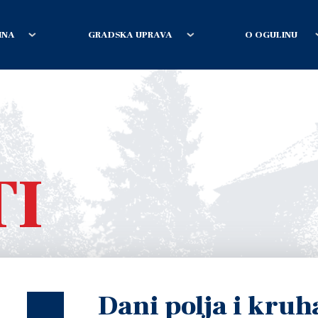
INA
GRADSKA UPRAVA
O OGULINU
TI
Dani polja i kruh