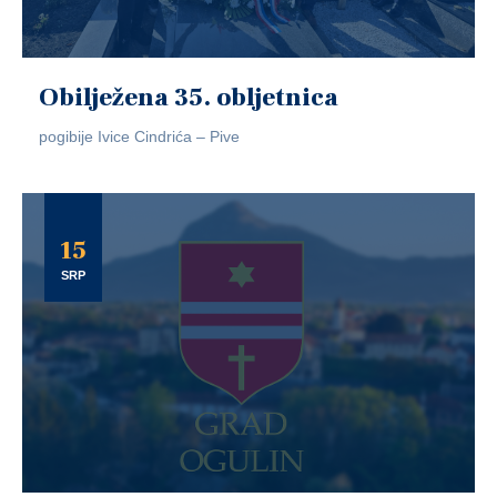
Obilježena 35. obljetnica
pogibije Ivice Cindrića – Pive
15
SRP